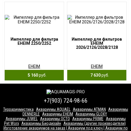
Импеллер для фильтра
Импеллер для фильтров
EHEIM 2250/2252
EHEIM
2026/2126/2028/2128
EHEIM
EHEIM
5 160
руб.
7 630
руб.
+7(903) 724-98-66
Террариумистика
Аквариумы AQUAEL
Аквариумы ATMAN
Аквариумы
DENNERLE
Аквариумы EHEIM
Аквариумы GLOXY
Аквариумы JUWEL
Аквариумы OCTO
Аквариумы PRIME
Аквариумы
Pet Worx
Аквариумы Биодизайн
Аквариумы (другие производители)
Изготовление аквариумов на заказ | Аквариум под ключ | Аквариум по