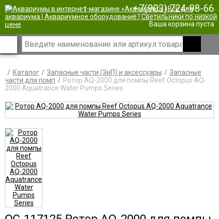
+7(903) 724-98-66
|
Ваша корзина пуста
Каталог
Запасные части (ЗиП) и аксессуары
Запасные
части для помп
Ротор AQ-2000 для помпы Reef Octopus AQ-
2000 Aquatrance Water Pumps Series