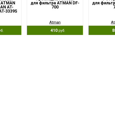
в ATMAN
для фильтра ATMAN DF-
для фильт
AN AT-
700
AT-3339S
Atman
A
410
8
уб.
руб.