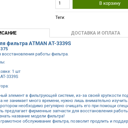
В корзину
Теги:
ИСАНИЕ
ДОСТАВКА И ОПЛАТА
для фильтра ATMAN AT-3339S
0375
 восстановления работы фильтра.
ры:
овке: 1 шт
 AT-3339S
ора:
ный элемент в фильтрующей системе, из-за своей хрупкости п
а не занимает много времени, нужно лишь внимательно изучить
 ротором необходимо регулярно очищать его при помощи спец
ь предлагает фирменные запчасти для восстановления работы
знать название модели фильтра!
 грамотное обслуживание фильтра, позволит продлить и подде