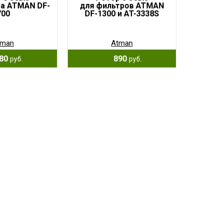
ра ATMAN DF-
для фильтров ATMAN
700
DF-1300 и AT-3338S
tman
Atman
80
890
руб.
руб.