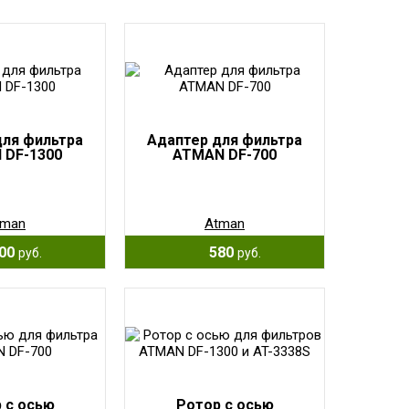
для фильтра
Адаптер для фильтра
 DF-1300
ATMAN DF-700
tman
Atman
00
580
руб.
руб.
 с осью
Ротор с осью