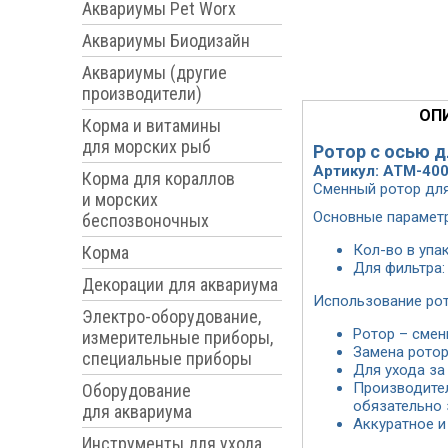
Аквариумы Pet Worx
Аквариумы Биодизайн
Аквариумы (другие
производители)
ОП
Корма и витамины
для морских рыб
Ротор с осью 
Артикул: ATM-40
Корма для кораллов
Сменный ротор для
и морских
Основные парамет
беспозвоночных
Кол-во в упак
Корма
Для фильтра:
Декорации для аквариума
Использование рот
Электро-оборудование,
Ротор – смен
измерительные приборы,
Замена ротор
специальные приборы
Для ухода за
Производител
Оборудование
обязательно 
для аквариума
Аккуратное и
Инструменты для ухода