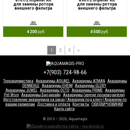
e701/2 Impeller Kit
e901/2 Impeller Kit
для замены ротора
для замены ротора
внешнего фильтра
внешнего фильтра
JBL
JBL
4 200
руб.
4 500
руб.
1
2
3
»
+7(903) 724-98-66
Террариумистика
Аквариумы AQUAEL
Аквариумы ATMAN
Аквариумы
DENNERLE
Аквариумы EHEIM
Аквариумы GLOXY
Аквариумы JUWEL
Аквариумы OCTO
Аквариумы PRIME
Аквариумы
Pet Worx
Аквариумы Биодизайн
Аквариумы (другие производители)
Изготовление аквариумов на заказ | Аквариум под ключ | Аквариум по
вашим размерам
Доставка и оплата
Контакты
СКИДКИ*НОВИНКИ
Карта сайта
© 2013 – 2026, Aquamagis