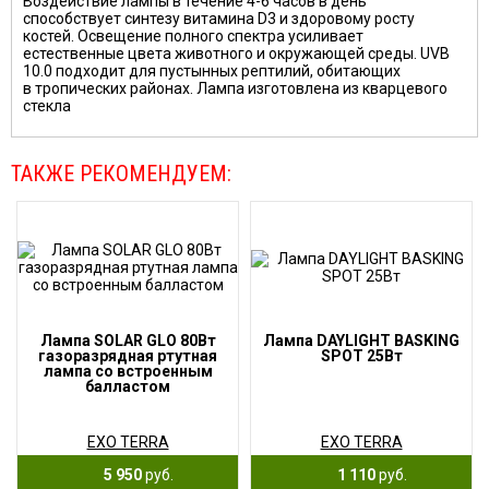
Воздействие лампы в течение 4-6 часов в день
способствует синтезу витамина D3 и здоровому росту
костей. Освещение полного спектра усиливает
естественные цвета животного и окружающей среды. UVB
10.0 подходит для пустынных рептилий, обитающих
в тропических районах. Лампа изготовлена из кварцевого
стекла
ТАКЖЕ РЕКОМЕНДУЕМ:
Лампа SOLAR GLO 80Вт
Лампа DAYLIGHT BASKING
газоразрядная ртутная
SPOT 25Вт
лампа со встроенным
балластом
EXO TERRA
EXO TERRA
5 950
руб.
1 110
руб.