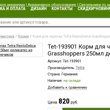
КА И ОПЛАТА
ДИЗАЙН
КОНТАКТЫ
СКИДКИ*НОВИН
умистика
Корма
Корм для черепах Tetra ReptoDelica Grasshopp
Tet-193901 Корм для ч
Grasshoppers 250мл д
Артикул: Tet-193901
Tetra
Производитель:
Страна: Германия
Наличие:
на складе
Добавить к сравнению
820
Цена:
руб.