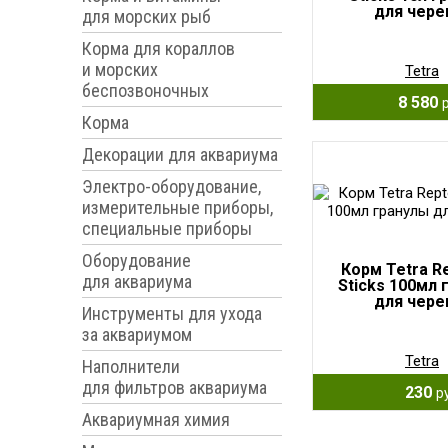
для чере
для морских рыб
Корма для кораллов
и морских
Tetra
беспозвоночных
8 580
Корма
Декорации для аквариума
Электро-оборудование,
измерительные приборы,
специальные приборы
Оборудование
Корм Tetra R
для аквариума
Sticks 100мл 
для чере
Инструменты для ухода
за аквариумом
Tetra
Наполнители
для фильтров аквариума
230
р
Аквариумная химия