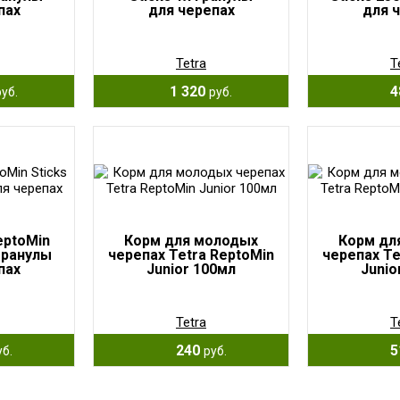
пах
для черепах
для 
Tetra
T
1 320
4
руб.
руб.
eptoMin
Корм для молодых
Корм дл
гранулы
черепах Tetra ReptoMin
черепах Te
пах
Junior 100мл
Junio
Tetra
T
240
5
уб.
руб.