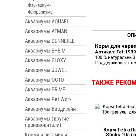
Фаунариумы
Флорариумы
Аквариумы AQUAEL
Аквариумы ATMAN
ОП
Аквариумы DENNERLE
Корм для череп
Аквариумы EHEIM
Артикул: Tet-193
100 % натуральный
Аквариумы GLOXY
Поддерживает здор
Аквариумы JUWEL
Аквариумы OCTO
ТАКЖЕ РЕКО
Аквариумы PRIME
Аквариумы Pet Worx
Аквариумы Биодизайн
Аквариумы (другие
производители)
Корм Tetra R
Корма и витамины
Sticks 10л г