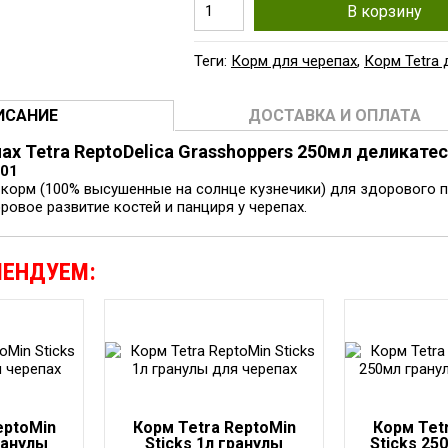
В корзину
Теги:
Корм для черепах
,
Корм Tetra 
ИСАНИЕ
ДОСТАВКА И ОПЛАТА
ах Tetra ReptoDelica Grasshoppers 250мл деликатес
901
 корм (100% высушенные на солнце кузнечики) для здорового 
овое развитие костей и панциря у черепах.
МЕНДУЕМ:
eptoMin
Корм Tetra ReptoMin
Корм Tet
ранулы
Sticks 1л гранулы
Sticks 25