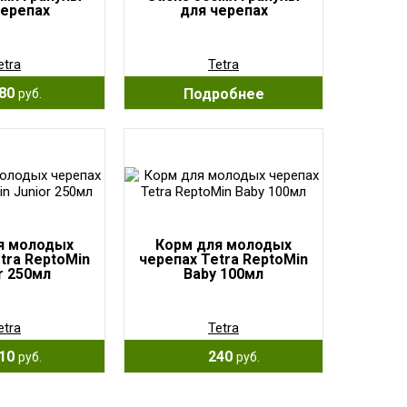
черепах
для черепах
etra
Tetra
80
Подробнее
руб.
я молодых
Корм для молодых
tra ReptoMin
черепах Tetra ReptoMin
r 250мл
Baby 100мл
etra
Tetra
10
240
руб.
руб.