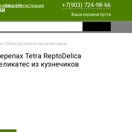
+7(903) 724-98-66
Вход
|
Регистрация
КИ
Ваша корзина пуста
ers 250мл деликатес из кузнечиков
ерепах Tetra ReptoDelica
еликатес из кузнечиков