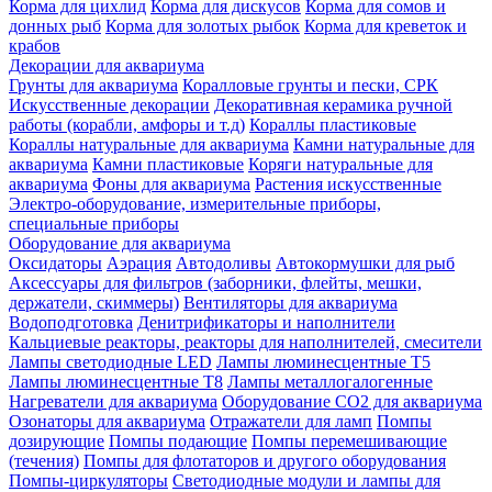
Корма для цихлид
Корма для дискусов
Корма для сомов и
донных рыб
Корма для золотых рыбок
Корма для креветок и
крабов
Декорации для аквариума
Грунты для аквариума
Коралловые грунты и пески, СРК
Искусственные декорации
Декоративная керамика ручной
работы (корабли, амфоры и т.д)
Кораллы пластиковые
Кораллы натуральные для аквариума
Камни натуральные для
аквариума
Камни пластиковые
Коряги натуральные для
аквариума
Фоны для аквариума
Растения искусственные
Электро-оборудование, измерительные приборы,
специальные приборы
Оборудование для аквариума
Оксидаторы
Аэрация
Автодоливы
Автокормушки для рыб
Аксессуары для фильтров (заборники, флейты, мешки,
держатели, скиммеры)
Вентиляторы для аквариума
Водоподготовка
Денитрификаторы и наполнители
Кальциевые реакторы, реакторы для наполнителей, смесители
Лампы светодиодные LED
Лампы люминесцентные Т5
Лампы люминесцентные Т8
Лампы металлогалогенные
Нагреватели для аквариума
Оборудование CO2 для аквариума
Озонаторы для аквариума
Отражатели для ламп
Помпы
дозирующие
Помпы подающие
Помпы перемешивающие
(течения)
Помпы для флотаторов и другого оборудования
Помпы-циркуляторы
Светодиодные модули и лампы для