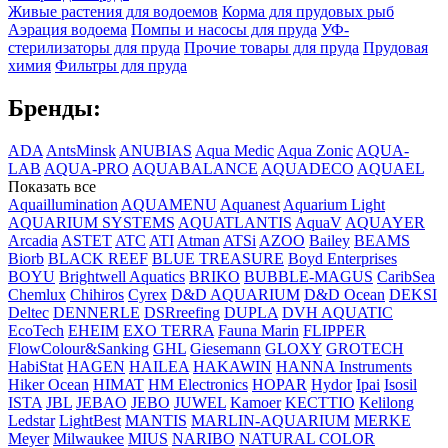
Живые растения для водоемов
Корма для прудовых рыб
Аэрация водоема
Помпы и насосы для пруда
УФ-
стерилизаторы для пруда
Прочие товары для пруда
Прудовая
химия
Фильтры для пруда
Бренды:
ADA
AntsMinsk
ANUBIAS
Aqua Medic
Aqua Zonic
AQUA-
LAB
AQUA-PRO
AQUABALANCE
AQUADECO
AQUAEL
Показать все
Aquaillumination
AQUAMENU
Aquanest
Aquarium Light
AQUARIUM SYSTEMS
AQUATLANTIS
AquaV
AQUAYER
Arcadia
ASTET
ATC
ATI
Atman
ATSi
AZOO
Bailey
BEAMS
Biоrb
BLACK REEF
BLUE TREASURE
Boyd Enterprises
BOYU
Brightwell Aquatics
BRIKO
BUBBLE-MAGUS
CaribSea
Chemlux
Chihiros
Cyrex
D&D AQUARIUM
D&D Ocean
DEKSI
Deltec
DENNERLE
DSRreefing
DUPLA
DVH AQUATIC
EcoTech
EHEIM
EXO TERRA
Fauna Marin
FLIPPER
FlowColour&Sanking
GHL
Giesemann
GLOXY
GROTECH
HabiStat
HAGEN
HAILEA
HAKAWIN
HANNA Instruments
Hiker Ocean
HIMAT
HM Electronics
HOPAR
Hydor
Ipai
Isosil
ISTA
JBL
JEBAO
JEBO
JUWEL
Kamoer
KECTTIO
Kelilong
Ledstar
LightBest
MANTIS
MARLIN-AQUARIUM
MERKE
Meyer
Milwaukee
MIUS
NARIBO
NATURAL COLOR