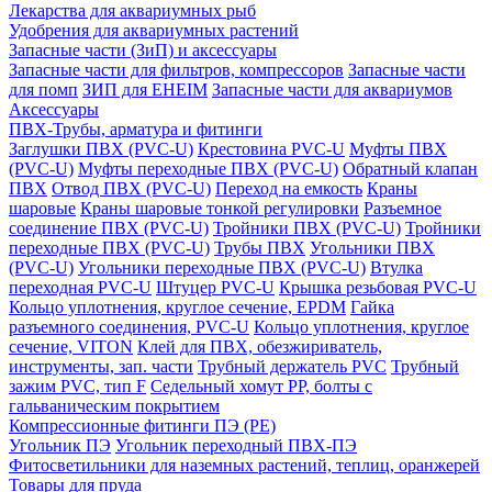
Лекарства для аквариумных рыб
Удобрения для аквариумных растений
Запасные части (ЗиП) и аксессуары
Запасные части для фильтров, компрессоров
Запасные части
для помп
ЗИП для EHEIM
Запасные части для аквариумов
Аксессуары
ПВХ-Трубы, арматура и фитинги
Заглушки ПВХ (PVC-U)
Крестовина PVC-U
Муфты ПВХ
(PVC-U)
Муфты переходные ПВХ (PVC-U)
Обратный клапан
ПВХ
Отвод ПВХ (PVC-U)
Переход на емкость
Краны
шаровые
Краны шаровые тонкой регулировки
Разъемное
соединение ПВХ (PVC-U)
Тройники ПВХ (PVC-U)
Тройники
переходные ПВХ (PVC-U)
Трубы ПВХ
Угольники ПВХ
(PVC-U)
Угольники переходные ПВХ (PVC-U)
Втулка
переходная PVC-U
Штуцер PVC-U
Крышка резьбовая PVC-U
Кольцо уплотнения, круглое сечение, EPDM
Гайка
разъемного соединения, PVC-U
Кольцо уплотнения, круглое
сечение, VITON
Клей для ПВХ, обезжириватель,
инструменты, зап. части
Трубный держатель PVC
Трубный
зажим PVC, тип F
Седельный хомут PP, болты с
гальваническим покрытием
Компрессионные фитинги ПЭ (PE)
Угольник ПЭ
Угольник переходный ПВХ-ПЭ
Фитосветильники для наземных растений, теплиц, оранжерей
Товары для пруда