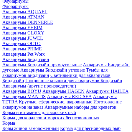
Фаунариумы
Флорариумы
Аквариумы AQUAEL
Аквариумы ATMAN
Аквариумы DENNERLE
Аквариумы EHEIM
Аквариумы GLOXY
Аквариумы JUWEL
Аквариумы OCTO
Аквариумы PRIME
Аквариумы Pet Worx
Аквариумы Биодизайн
Аквариумы Биодизайн прямоугольные
Аквариумы Биодизайн
дуговые
Аквариумы Биодизайн угловые
Тумбы для
аквариумов Биодизайн
Светильники для аквариумов
Биодизайн
Покровные крышки для аквариумов Биодизайн
Аквариумы (другие производители)
Аквариумы BOYU
Аквариумы HAGEN
Аквариумы HAILEA
Аквариумы MANTIS
Аквариумы RED SEA
Аквариумы
TETRA
Круглые, сферические, шаровидные
Изготовление
аквариумов на заказ
Аквариумные наборы для креветок
Корма и витамины для морских рыб
Корма для кораллов и морских беспозвоночных
Корма
Корм живой замороженный
Корма для пресноводных рыб