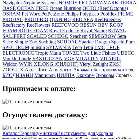
Navigator
Neptune Systems
NOMOY PET
NOVAMARK TERRA
OASE
OCEAN FREE
Ocean Nutrition
OCTO (Reef Octopus)
OSRAM
Pet Worx
PetPetZone
Philips
PolypLab
Poolflex
PRIME
PRODAC
PRODIBIO
QIAN HU
RED SEA
ReefBreeders
Reeffactory
ReeFlowers
REEFOVOD
RESUN
REV
ROOF
FOAM
ROOF FOAM
Royal Exclusiv
Royal Nature
RUWAL
SALIFERT
SCALED
SCHEGO
Seachem
SEMIGROW
Sera
Sicce
Simple Zoo
Sochting
SOUDAL
Sparkle Dragon
SpectraPure
SPECTRUM
Sunsun
SYLVANIA
Teco
Tetra
TMC
TROP
ELECTRONIC
Tropic Marin
TUNZE
Two Little Fishies
UDECO
Van De Lande
VASTOCEAN
VGE
VITALITY
VITAPOL
Weldon
WYIN
XILONG (СИЛОНГ)
Yieryi
Zetlight
ZKSJ
ZOOLUX
Аква Лого
Аквамагис
Акваман
Без производителя
БИОДИЗАЙН
Марисоль
НИЛПА
Экокорм
Экокорм
Скрыть
Принимаем к оплате:
Осуществляем доставку:
Каталог
Террариумистика
Инструменты для ухода за
террариумом
Крюк для змей стальной телескопический 66см