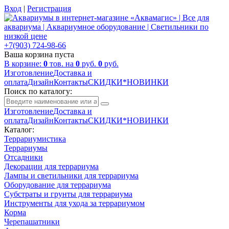
Вход
|
Регистрация
+7(903) 724-98-66
Ваша корзина пуста
В корзине:
0
тов. на
0
руб.
0
руб.
Изготовление
Доставка и
оплата
Дизайн
Контакты
СКИДКИ*НОВИНКИ
Поиск по каталогу:
Изготовление
Доставка и
оплата
Дизайн
Контакты
СКИДКИ*НОВИНКИ
Каталог:
Террариумистика
Террариумы
Отсадники
Декорации для террариума
Лампы и светильники для террариума
Оборудование для террариума
Субстраты и грунты для террариума
Инструменты для ухода за террариумом
Корма
Черепашатники