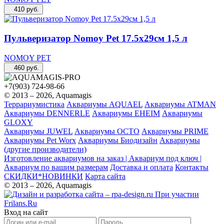
410
руб.
Пульверизатор Nomoy Pet 17.5х29см 1,5 л
NOMOY PET
460
руб.
+7(903) 724-98-66
© 2013 – 2026, Aquamagis
Террариумистика
Аквариумы AQUAEL
Аквариумы ATMAN
Аквариумы DENNERLE
Аквариумы EHEIM
Аквариумы
GLOXY
Аквариумы JUWEL
Аквариумы OCTO
Аквариумы PRIME
Аквариумы Pet Worx
Аквариумы Биодизайн
Аквариумы
(другие производители)
Изготовление аквариумов на заказ | Аквариум под ключ |
Аквариум по вашим размерам
Доставка и оплата
Контакты
СКИДКИ*НОВИНКИ
Карта сайта
© 2013 – 2026, Aquamagis
При участии
Frilans.Ru
Вход на сайт