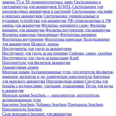
замены Т5 и Т8 люминисцентных ламп
Светильники и
светоарматура для аквариумов JUWEL
Светильники для
пресноводных аквариумов и растений
Светильники для рифа
и морских аквариумов
Светильники универсальные и
пусковые устройства для аквариума
УФ стерилизаторы и УФ
лампы для аквариума
Фильтры «кипящего слоя»
Фильтры
внешние для аквариума
Фильтры внутренние для аквариума
Фильтры навесные (рюкзачные)
Флотаторы внешние
Флотаторы внутренние
Флотаторы навесные
Холодильники
для аквариумов
Шланги, краны
Инструменты для ухода за аквариумом
Инструмент для ухода за растениями
Сифоны, сачки, скребки
Инструменты для ухода за кораллами
Клей
Наполнители для фильтров аквариума
Аквариумная химия
Морская химия
Активированные угли, поглотители фосфатов,
аммония, нитратов и др. химические наполнители
Бактерии
для морского аквариума
Пресноводная химия
Средства для
борьбы с водорослями, улитками, планариями
Тесты для воды
в аквариуме
Морская химия Seachem — наполнители, поглотители,
активированные угли
Бактерии Seachem
Добавки Seachem
Препараты Seachem
Наполнители Seachem
Соль морская и баллинг для аквариума