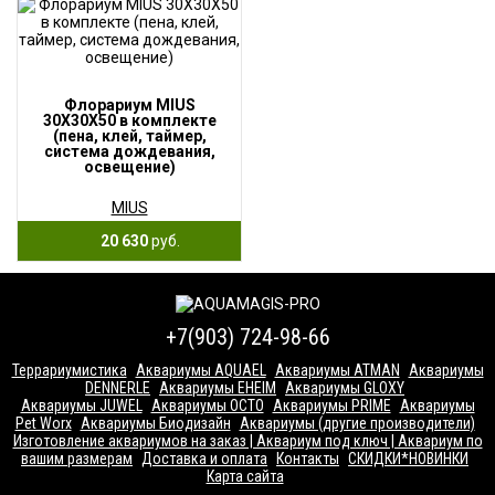
Флорариум MIUS
30X30X50 в комплекте
(пена, клей, таймер,
система дождевания,
освещение)
MIUS
20 630
руб.
+7(903) 724-98-66
Террариумистика
Аквариумы AQUAEL
Аквариумы ATMAN
Аквариумы
DENNERLE
Аквариумы EHEIM
Аквариумы GLOXY
Аквариумы JUWEL
Аквариумы OCTO
Аквариумы PRIME
Аквариумы
Pet Worx
Аквариумы Биодизайн
Аквариумы (другие производители)
Изготовление аквариумов на заказ | Аквариум под ключ | Аквариум по
вашим размерам
Доставка и оплата
Контакты
СКИДКИ*НОВИНКИ
Карта сайта