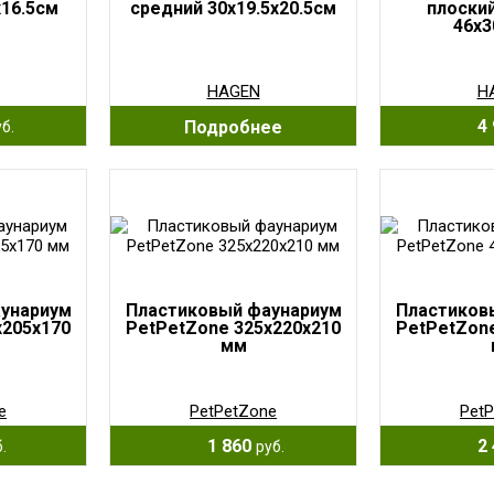
х16.5см
средний 30х19.5х20.5см
плоски
46x3
HAGEN
H
4 
Подробнее
б.
унариум
Пластиковый фаунариум
Пластиков
х205х170
PetPetZone 325х220х210
PetPetZone
мм
e
PetPetZone
Pet
1 860
2 
.
руб.