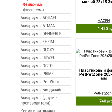
малый 23х15.3
Фаунариумы
Флорариумы
Аквариумы AQUAEL
HAGEN
Аквариумы ATMAN
1 420
ру
Аквариумы DENNERLE
Аквариумы EHEIM
Аквариумы GLOXY
Аквариумы JUWEL
Аквариумы OCTO
Пластиковый фа
Аквариумы PRIME
PetPetZone 205
мм
Аквариумы Pet Worx
Аквариумы Биодизайн
PetPetZon
Аквариумы (другие
740
руб
производители)
Корма и витамины