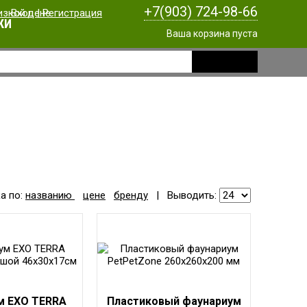
+7(903) 724-98-66
Вход
|
Регистрация
КИ
Ваша корзина пуста
а по:
названию
цене
бренду
|
Выводить:
м EXO TERRA
Пластиковый фаунариум