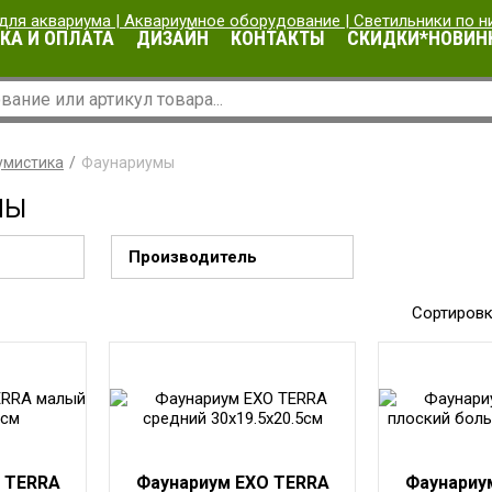
КА И ОПЛАТА
ДИЗАЙН
КОНТАКТЫ
СКИДКИ*НОВИН
умистика
Фаунариумы
МЫ
Производитель
Сортировк
 TERRA
Фаунариум EXO TERRA
Фаунариу