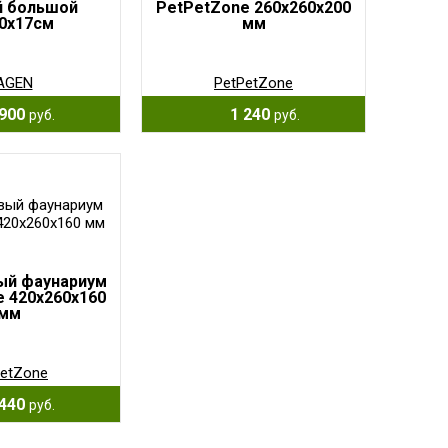
й большой
PetPetZone 260х260х200
0x17cм
мм
AGEN
PetPetZone
900
1 240
руб.
руб.
ый фаунариум
 420х260х160
мм
PetZone
440
руб.