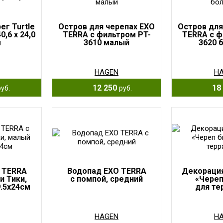
ег Turtle
Остров для черепах EXO
Остров для
,6 x 24,0
TERRA с фильтром PT-
TERRA с ф
м
3610 малый
3620 
HAGEN
H
12 250
18 
руб.
руб.
 TERRA
Водопад EXO TERRA
Декораци
и Тики,
с помпой, средний
«Череп
.5x24см
для те
HAGEN
H