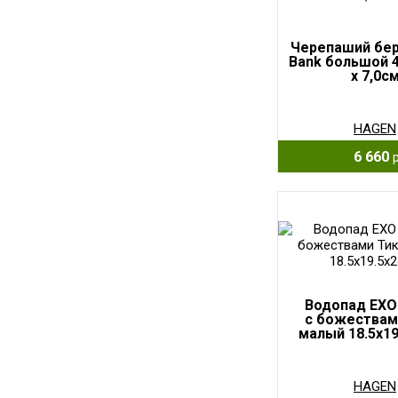
Черепаший бер
Bank большой 40
x 7,0с
HAGEN
6 660
Водопад EXO
с божествам
малый 18.5x19
HAGEN