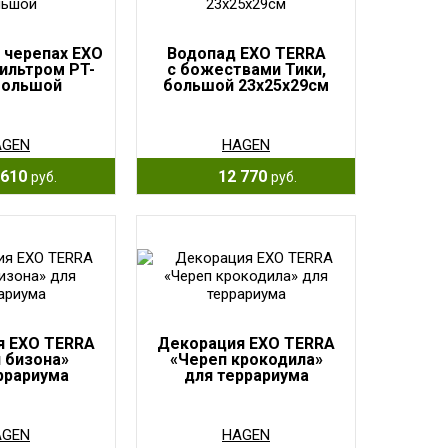
 черепах EXO
Водопад EXO TERRA
ильтром PT-
с божествами Тики,
большой
большой 23x25x29см
AGEN
HAGEN
610
12 770
руб.
руб.
я EXO TERRA
Декорация EXO TERRA
 бизона»
«Череп крокодила»
ррариума
для террариума
AGEN
HAGEN