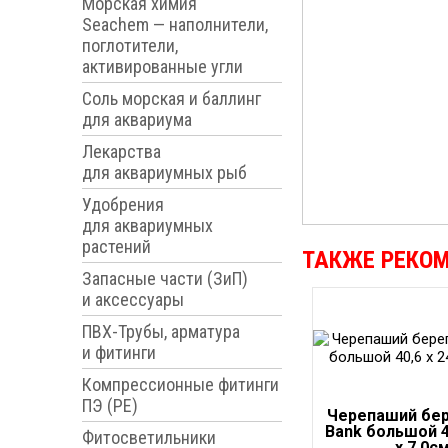
Морская химия
Seachem — наполнители,
поглотители,
активированные угли
Соль морская и баллинг
для аквариума
Лекарства
для аквариумных рыб
Удобрения
для аквариумных
растений
ТАКЖЕ РЕКО
Запасные части (ЗиП)
и аксессуары
ПВХ-Трубы, арматура
и фитинги
Компрессионные фитинги
ПЭ (PE)
Черепаший бер
Bank большой 40
Фитосветильники
x 7,0с