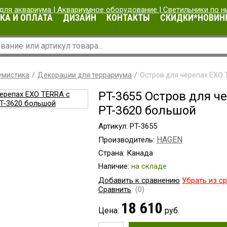
КА И ОПЛАТА
ДИЗАЙН
КОНТАКТЫ
СКИДКИ*НОВИН
умистика
Декорации для террариума
Остров для черепах EXO 
PT-3655 Остров для ч
PT-3620 большой
Артикул: PT-3655
HAGEN
Производитель:
Страна: Канада
Наличие:
на складе
Добавить к сравнению
Убрать из с
Сравнить
(0)
18 610
Цена:
руб.