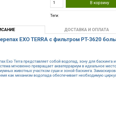
В корзину
Теги:
ИСАНИЕ
ДОСТАВКА И ОПЛАТА
черепах EXO TERRA с фильтром PT-3620 бол
пах Exo Terra представляет собой водопад, зону для баскинга 
стема мгновенно превращает акватеррариум в идеальное место
иумных животных участком суши и зоной баскинга. Замаскиро
время как механизм водопада обеспечивает необходимую циркул