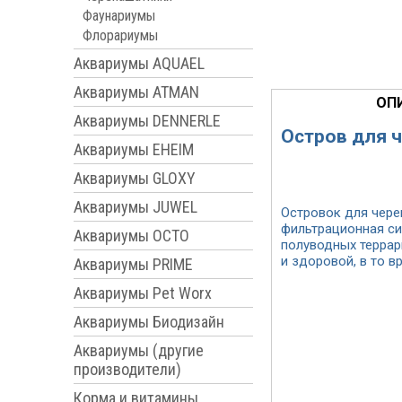
Фаунариумы
Флорариумы
Аквариумы AQUAEL
Аквариумы ATMAN
ОП
Аквариумы DENNERLE
Остров для 
Аквариумы EHEIM
Артикул: PT-3655
Аквариумы GLOXY
Аквариумы JUWEL
Островок для чере
фильтрационная си
Аквариумы OCTO
полуводных террар
и здоровой, в то 
Аквариумы PRIME
Аквариумы Pet Worx
Аквариумы Биодизайн
Аквариумы (другие
производители)
Корма и витамины