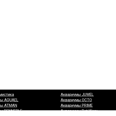
мистика
Аквариумы JUWEL
мы AQUAEL
Аквариумы OCTO
мы ATMAN
Аквариумы PRIME
мы DENNERLE
Аквариумы Pet Worx