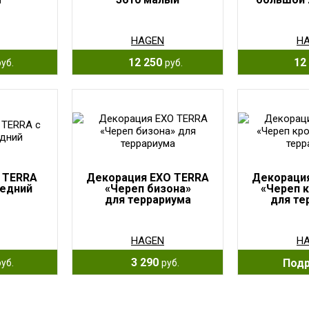
HAGEN
H
12 250
12 
руб.
руб.
 TERRA
Декорация EXO TERRA
Декораци
редний
«Череп бизона»
«Череп 
для террариума
для те
HAGEN
H
3 290
Под
руб.
руб.