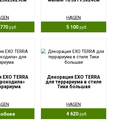
AGEN
HAGEN
770
5 100
руб.
руб.
я EXO TERRA
Декорация EXO TERRA
крокодила»
для террариума в стиле
ррариума
Тики большая
AGEN
HAGEN
4 620
робнее
руб.