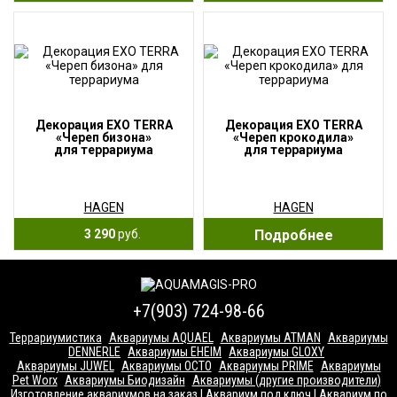
Декорация EXO TERRA
Декорация EXO TERRA
«Череп бизона»
«Череп крокодила»
для террариума
для террариума
HAGEN
HAGEN
3 290
руб.
Подробнее
+7(903) 724-98-66
Террариумистика
Аквариумы AQUAEL
Аквариумы ATMAN
Аквариумы
DENNERLE
Аквариумы EHEIM
Аквариумы GLOXY
Аквариумы JUWEL
Аквариумы OCTO
Аквариумы PRIME
Аквариумы
Pet Worx
Аквариумы Биодизайн
Аквариумы (другие производители)
Изготовление аквариумов на заказ | Аквариум под ключ | Аквариум по