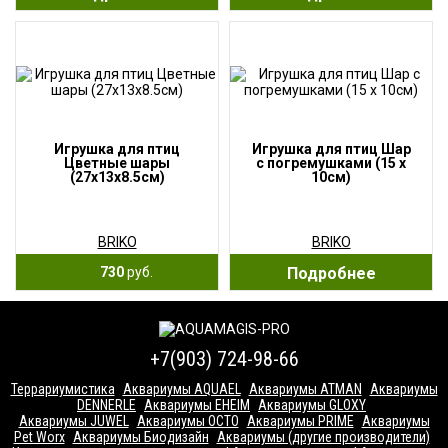
Игрушка для птиц
Игрушка для птиц Шар
Цветные шары
с погремушками (15 x
(27x13x8.5см)
10см)
BRIKO
BRIKO
730
руб.
Подробнее
+7(903) 724-98-66
Террариумистика
Аквариумы AQUAEL
Аквариумы ATMAN
Аквариумы
DENNERLE
Аквариумы EHEIM
Аквариумы GLOXY
Аквариумы JUWEL
Аквариумы OCTO
Аквариумы PRIME
Аквариумы
Pet Worx
Аквариумы Биодизайн
Аквариумы (другие производители)