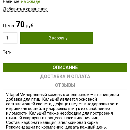
Наличие:
на складе
Добавить к сравнению
70
Цена:
руб.
В корзину
Теги:
ОПИСАНИЕ
ДОСТАВКА И ОПЛАТА
ОТЗЫВЫ
Vitapol Минеральный камень с апельсином — это пищевая
добавка для птиц. Кальций является основной
составляющей скелета, дефицит ведет к недоразвитости
и кривизне костей, а у взрослых птиц к их ослаблению
и ломкости. Кальций также необходим для построения
птичьей скорлупы в процессе насиживания яиц.
Состав: карбонат кальция, апельсиновая корка.
Рекомендации по кормлению: давать каждый день.