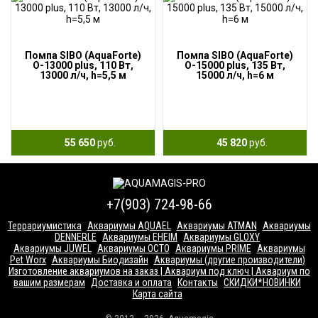
Помпа SIBO (AquaForte)
Помпа SIBO (AquaForte)
O-13000 plus, 110 Вт,
O-15000 plus, 135 Вт,
13000 л/ч, h=5,5 м
15000 л/ч, h=6 м
55 650
руб.
45 820
руб.
+7(903) 724-98-66
Террариумистика
Аквариумы AQUAEL
Аквариумы ATMAN
Аквариумы
DENNERLE
Аквариумы EHEIM
Аквариумы GLOXY
Аквариумы JUWEL
Аквариумы OCTO
Аквариумы PRIME
Аквариумы
Pet Worx
Аквариумы Биодизайн
Аквариумы (другие производители)
Изготовление аквариумов на заказ | Аквариум под ключ | Аквариум по
вашим размерам
Доставка и оплата
Контакты
СКИДКИ*НОВИНКИ
Карта сайта