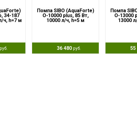
uaForte)
Помпа SIBO (AquaForte)
Помпа SIBO
, 34-187
O-10000 plus, 85 Вт,
O-13000 p
л/ч, h=7 м
10000 л/ч, h=5 м
13000 л/
36 480
55 
руб.
руб.