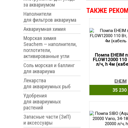
за аквариумом
ТАКЖЕ РЕКО
Наполнители
для фильтров аквариума
Аквариумная химия
Морская химия
Seachem — наполнители,
поглотители,
Помпа EHEIM 
активированные угли
FLOW12000 110 
л/ч, h 4м (каб
Соль морская и баллинг
для аквариума
Лекарства
EHEIM
для аквариумных рыб
35 230
Удобрения
для аквариумных
растений
Запасные части (ЗиП)
и аксессуары