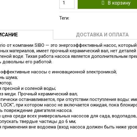
В корзину
Теги:
ИСАНИЕ
ДОСТАВКА И ОПЛАТА
rio от компании SIBO — это энергоэффективный насос, которы
нных материалов, имеет прочный керамический вал, нет деталей
соленой воде. Тихая работа насоса является дополнительным п
ь довольны его работой.
оэффективные насосы с инновационной электроникой;
нь шума;
мотор;
 пресной и соленой воды;
из меди. Прочный керамический вал;
тически останавливается, при отсутствии поступления воды: им
"LOCK", при котором насос не включается ожидая, пока блокиро
ь повреждение двигателя насоса.
 цена среди всех универсальных насосов для сада, водопадов,
пускать твердые частицы до 6 мм;
 применения вне водоема (вход насоса должен быть ниже уров