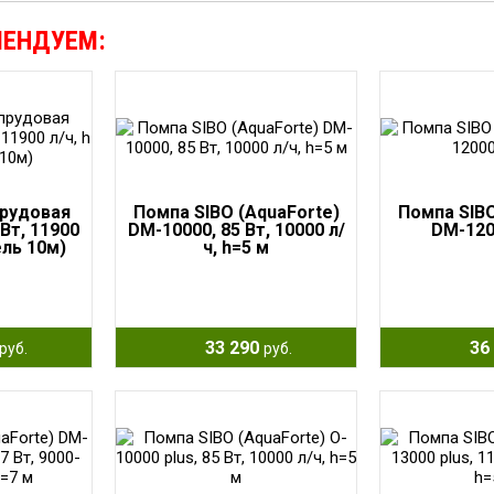
МЕНДУЕМ:
прудовая
Помпа SIBO (AquaForte)
Помпа SIBO
Вт, 11900
DM-10000, 85 Вт, 10000 л/
DM-120
ель 10м)
ч, h=5 м
33 290
36 
руб.
руб.