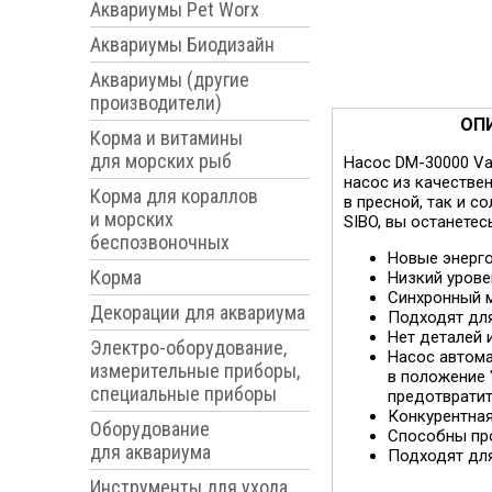
Аквариумы Pet Worx
Аквариумы Биодизайн
Аквариумы (другие
производители)
ОП
Корма и витамины
для морских рыб
Насос DM-30000 Va
насос из качестве
Корма для кораллов
в пресной, так и 
и морских
SIBO, вы останетес
беспозвоночных
Новые энерг
Корма
Низкий урове
Синхронный 
Декорации для аквариума
Подходят для
Нет деталей 
Электро-оборудование,
Насос автома
измерительные приборы,
в положение 
специальные приборы
предотвратит
Конкурентная
Оборудование
Способны про
для аквариума
Подходят для
Инструменты для ухода