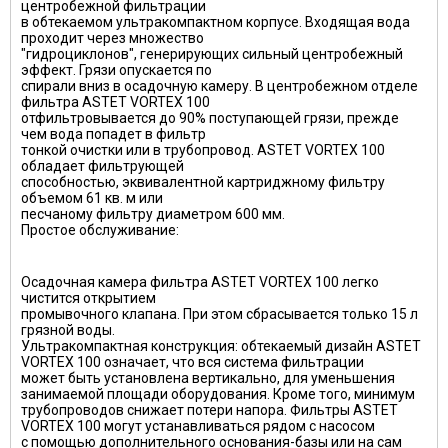
центробежной фильтрации
в обтекаемом ультракомпактном корпусе. Входящая вода
проходит через множество
"гидроциклонов", генерирующих сильный центробежный
эффект. Грязи опускается по
спирали вниз в осадочную камеру. В центробежном отделе
фильтра ASTET VORTEX 100
отфильтровывается до 90% поступающей грязи, прежде
чем вода попадет в фильтр
тонкой очистки или в трубопровод. ASTET VORTEX 100
обладает фильтрующей
способностью, эквивалентной картриджному фильтру
объемом 61 кв. м или
песчаному фильтру диаметром 600 мм.
Простое обслуживание:
Осадочная камера фильтра ASTET VORTEX 100 легко
чистится открытием
промывочного клапана. При этом сбрасывается только 15 л
грязной воды.
Ультракомпактная конструкция: обтекаемый дизайн ASTET
VORTEX 100 означает, что вся система фильтрации
может быть установлена вертикально, для уменьшения
занимаемой площади оборудования. Кроме того, минимум
трубопроводов снижает потери напора. Фильтры ASTET
VORTEX 100 могут устанавливаться рядом с насосом
с помощью дополнительного основания-базы или на сам