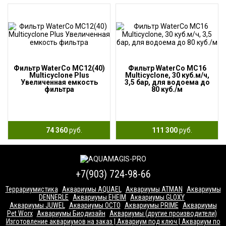
Фильтр WaterCo MC12(40)
Фильтр WaterCo MC16
Multicyclone Plus
Multicyclone, 30 куб.м/ч,
Увеличенная емкость
3,5 бар, для водоема до
фильтра
80 куб./м
74 360
руб.
111 300
руб.
+7(903) 724-98-66
Террариумистика
Аквариумы AQUAEL
Аквариумы ATMAN
Аквариумы
DENNERLE
Аквариумы EHEIM
Аквариумы GLOXY
Аквариумы JUWEL
Аквариумы OCTO
Аквариумы PRIME
Аквариумы
Pet Worx
Аквариумы Биодизайн
Аквариумы (другие производители)
Изготовление аквариумов на заказ | Аквариум под ключ | Аквариум по