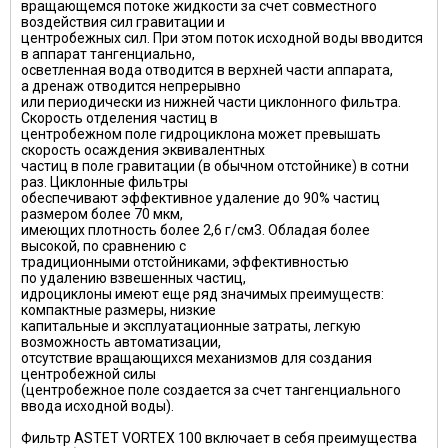
вращающемся потоке жидкости за счет совместного
воздействия сил гравитации и
центробежных сил. При этом поток исходной воды вводится
в аппарат тангенциально,
осветленная вода отводится в верхней части аппарата,
а дренаж отводится непрерывно
или периодически из нижней части циклонного фильтра.
Скорость отделения частиц в
центробежном поле гидроциклона может превышать
скорость осаждения эквивалентных
частиц в поле гравитации (в обычном отстойнике) в сотни
раз. Циклонные фильтры
обеспечивают эффективное удаление до 90% частиц
размером более 70 мкм,
имеющих плотность более 2,6 г/см3. Обладая более
высокой, по сравнению с
традиционными отстойниками, эффек­тивностью
по удалению взвешенных частиц,
идроциклоны имеют еще ряд значимых пре­имуществ:
компактные размеры, низкие
капитальные и эксплуатационные затраты, легкую
возможность автоматизации,
отсутствие вращающихся механизмов для создания
центробежной силы
(центробежное поле создается за счет тангенциального
ввода исходной воды).
Фильтр ASTET VORTEX 100
включает в себя преимущества