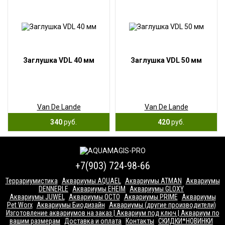
Заглушка VDL 40 мм
Заглушка VDL 50 мм
Van De Lande
Van De Lande
340
руб.
420
руб.
+7(903) 724-98-66
Террариумистика
Аквариумы AQUAEL
Аквариумы ATMAN
Аквариумы
DENNERLE
Аквариумы EHEIM
Аквариумы GLOXY
Аквариумы JUWEL
Аквариумы OCTO
Аквариумы PRIME
Аквариумы
Pet Worx
Аквариумы Биодизайн
Аквариумы (другие производители)
Изготовление аквариумов на заказ | Аквариум под ключ | Аквариум по
вашим размерам
Доставка и оплата
Контакты
СКИДКИ*НОВИНКИ