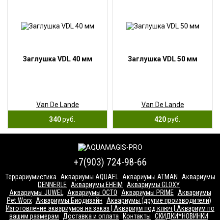
Заглушка VDL 40 мм
Заглушка VDL 50 мм
Van De Lande
Van De Lande
340
руб.
420
руб.
+7(903) 724-98-66
Террариумистика
Аквариумы AQUAEL
Аквариумы ATMAN
Аквариумы
DENNERLE
Аквариумы EHEIM
Аквариумы GLOXY
Аквариумы JUWEL
Аквариумы OCTO
Аквариумы PRIME
Аквариумы
Pet Worx
Аквариумы Биодизайн
Аквариумы (другие производители)
Изготовление аквариумов на заказ | Аквариум под ключ | Аквариум по
вашим размерам
Доставка и оплата
Контакты
СКИДКИ*НОВИНКИ