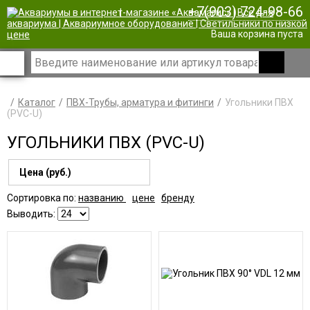
+7(903) 724-98-66
|
Ваша корзина пуста
Каталог
ПВХ-Трубы, арматура и фитинги
Угольники ПВХ
(PVC-U)
УГОЛЬНИКИ ПВХ (PVC-U)
Цена (руб.)
Сортировка по:
названию
цене
бренду
Выводить: