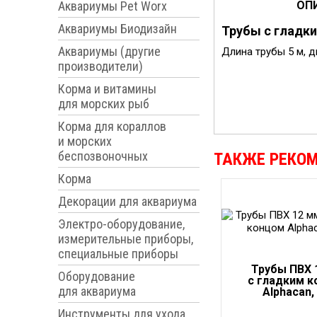
Аквариумы Pet Worx
ОП
Аквариумы Биодизайн
Трубы с гладки
Аквариумы (другие
Длина трубы 5 м, д
производители)
Корма и витамины
для морских рыб
Корма для кораллов
и морских
беспозвоночных
ТАКЖЕ РЕКО
Корма
Декорации для аквариума
Электро-оборудование,
измерительные приборы,
специальные приборы
Трубы ПВХ 
Оборудование
с гладким 
для аквариума
Alphacan,
Инструменты для ухода