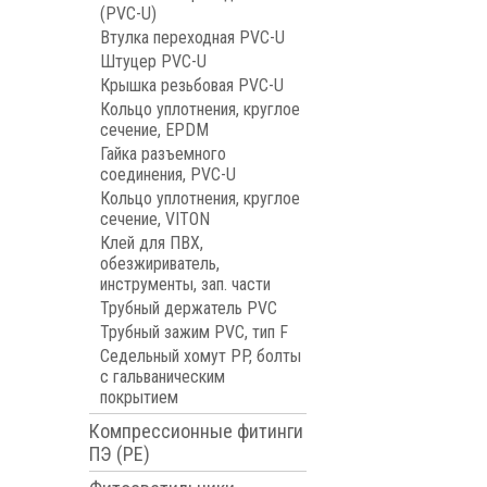
(PVC-U)
Втулка переходная PVC-U
Штуцер PVC-U
Крышка резьбовая PVC-U
Кольцо уплотнения, круглое
сечение, EPDM
Гайка разъемного
соединения, PVC-U
Кольцо уплотнения, круглое
сечение, VITON
Клей для ПВХ,
обезжириватель,
инструменты, зап. части
Трубный держатель PVC
Трубный зажим PVC, тип F
Седельный хомут PP, болты
с гальваническим
покрытием
Компрессионные фитинги
ПЭ (PE)