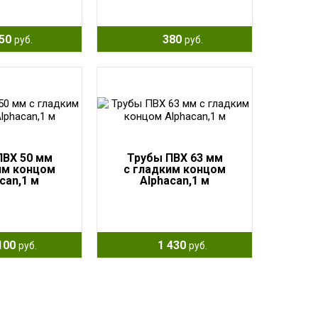
50
380
руб.
руб.
ПВХ 50 мм
Трубы ПВХ 63 мм
им концом
с гладким концом
can,1 м
Alphacan,1 м
100
1 430
руб.
руб.