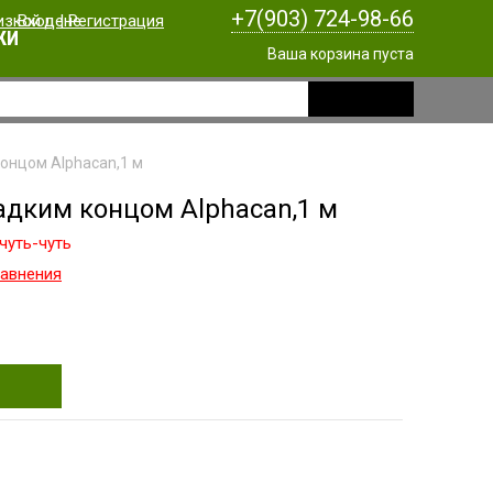
+7(903) 724-98-66
Вход
|
Регистрация
КИ
Ваша корзина пуста
концом Alphacan,1 м
адким концом Alphacan,1 м
чуть-чуть
равнения