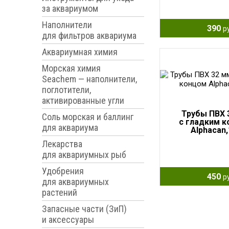
за аквариумом
Наполнители
390
р
для фильтров аквариума
Аквариумная химия
Морская химия
Seachem — наполнители,
поглотители,
активированные угли
Трубы ПВХ 
Соль морская и баллинг
с гладким 
для аквариума
Alphacan,
Лекарства
для аквариумных рыб
Удобрения
450
р
для аквариумных
растений
Запасные части (ЗиП)
и аксессуары