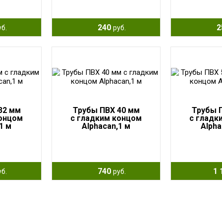
240
2
уб.
руб.
32 мм
Трубы ПВХ 40 мм
Трубы 
концом
с гладким концом
с гладк
1 м
Alphacan,1 м
Alpha
740
1 
уб.
руб.