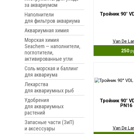
за аквариумом
Тройник 90° V
Наполнители
для фильтров аквариума
Аквариумная химия
Морская химия
Van De La
Seachem — наполнители,
250
р
поглотители,
активированные угли
Соль морская и баллинг
для аквариума
Лекарства
для аквариумных рыб
Удобрения
Тройник 90° V
PN16
для аквариумных
растений
Запасные части (ЗиП)
и аксессуары
Van De La