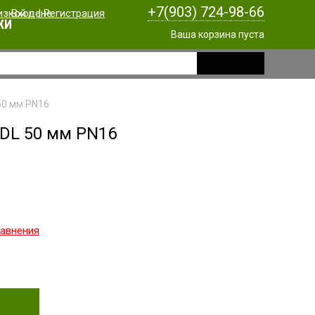
+7(903) 724-98-66
Вход
|
Регистрация
КИ
Ваша корзина пуста
50 мм PN16
VDL 50 мм PN16
равнения