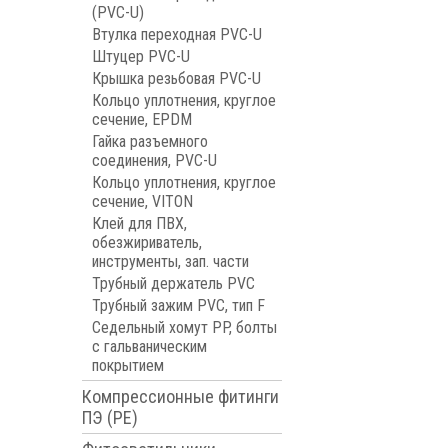
(PVC-U)
Втулка переходная PVC-U
Штуцер PVC-U
Крышка резьбовая PVC-U
Кольцо уплотнения, круглое
сечение, EPDM
Гайка разъемного
соединения, PVC-U
Кольцо уплотнения, круглое
сечение, VITON
Клей для ПВХ,
обезжириватель,
инструменты, зап. части
Трубный держатель PVC
Трубный зажим PVC, тип F
Седельный хомут PP, болты
с гальваническим
покрытием
Компрессионные фитинги
ПЭ (PE)