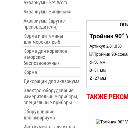
Аквариумы Pet Worx
Аквариумы Биодизайн
Аквариумы (другие
ОП
производители)
°
Корма и витамины
Тройник 90
для морских рыб
Артикул 2.01.050
Корма для кораллов
и морских
d=50 мм
беспозвоночных
В=31 мм
Корма
Z=27 мм
Декорации для аквариума
Электро-оборудование,
ТАКЖЕ РЕКО
измерительные приборы,
специальные приборы
Оборудование
для аквариума
Инструменты для ухода