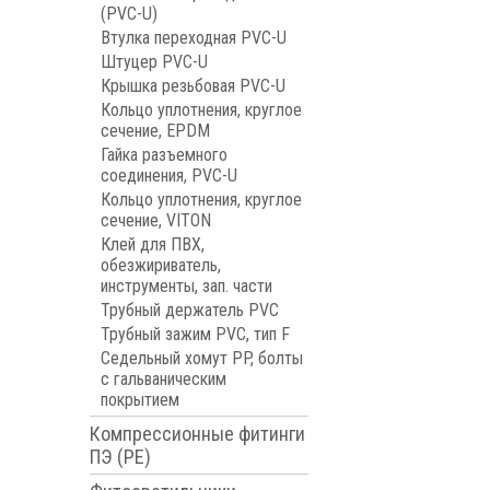
(PVC-U)
Втулка переходная PVC-U
Штуцер PVC-U
Крышка резьбовая PVC-U
Кольцо уплотнения, круглое
сечение, EPDM
Гайка разъемного
соединения, PVC-U
Кольцо уплотнения, круглое
сечение, VITON
Клей для ПВХ,
обезжириватель,
инструменты, зап. части
Трубный держатель PVC
Трубный зажим PVC, тип F
Седельный хомут PP, болты
с гальваническим
покрытием
Компрессионные фитинги
ПЭ (PE)