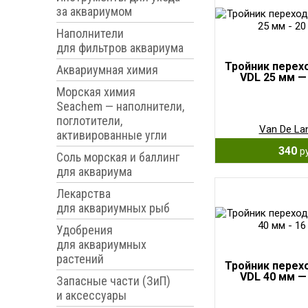
за аквариумом
Наполнители
для фильтров аквариума
Тройник перех
Аквариумная химия
VDL 25 мм —
Морская химия
Seachem — наполнители,
поглотители,
Van De La
активированные угли
340
р
Соль морская и баллинг
для аквариума
Лекарства
для аквариумных рыб
Удобрения
для аквариумных
растений
Тройник перех
VDL 40 мм —
Запасные части (ЗиП)
и аксессуары