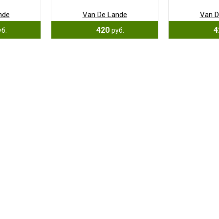
nde
Van De Lande
Van D
420
4
уб.
руб.