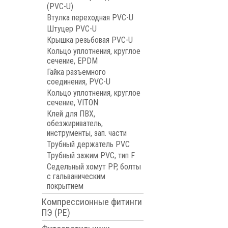
(PVC-U)
Втулка переходная PVC-U
Штуцер PVC-U
Крышка резьбовая PVC-U
Кольцо уплотнения, круглое
сечение, EPDM
Гайка разъемного
соединения, PVC-U
Кольцо уплотнения, круглое
сечение, VITON
Клей для ПВХ,
обезжириватель,
инструменты, зап. части
Трубный держатель PVC
Трубный зажим PVC, тип F
Седельный хомут PP, болты
с гальваническим
покрытием
Компрессионные фитинги
ПЭ (PE)