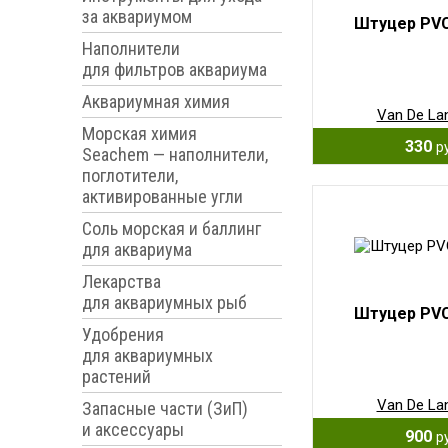
за аквариумом
Штуцер PVC
Наполнители
для фильтров аквариума
Аквариумная химия
Van De La
Морская химия
330
р
Seachem — наполнители,
поглотители,
активированные угли
Соль морская и баллинг
для аквариума
Лекарства
для аквариумных рыб
Штуцер PVC
Удобрения
для аквариумных
растений
Van De La
Запасные части (ЗиП)
и аксессуары
900
р