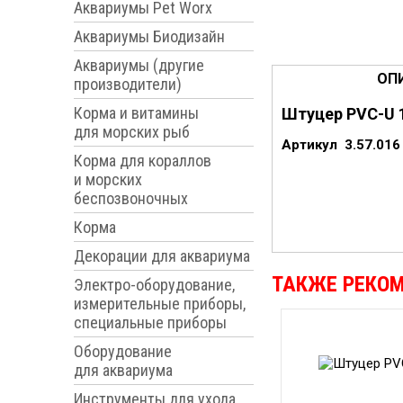
Аквариумы Pet Worx
Аквариумы Биодизайн
Аквариумы (другие
ОП
производители)
Корма и витамины
Шт
уцер PVC-U 
для морских рыб
Артикул 3.57.01
Корма для кораллов
и морских
беспозвоночных
Корма
Декорации для аквариума
ТАКЖЕ РЕКО
Электро-оборудование,
измерительные приборы,
специальные приборы
Оборудование
для аквариума
Инструменты для ухода