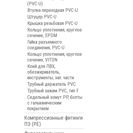
(PVC-U)
Втулка переходная PVC-U
Штуцер PVC-U
Крышка резьбовая PVC-U
Кольцо уплотнения, круглое
сечение, EPDM
Гайка разъемного
соединения, PVC-U
Кольцо уплотнения, круглое
сечение, VITON
Клей для ПВХ,
обезжириватель,
инструменты, зап. части
Трубный держатель PVC
Трубный зажим PVC, тип F
Седельный хомут PP, болты
с гальваническим
покрытием
Компрессионные фитинги
ПЭ (PE)