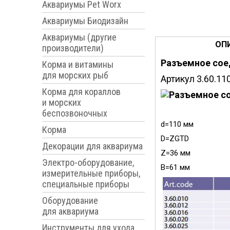
Аквариумы Pet Worx
Аквариумы Биодизайн
Аквариумы (другие
ОП
производители)
Разъемное сое
Корма и витамины
для морских рыб
Артикул 3.60.11
Корма для кораллов
и морских
беспозвоночных
d=110 мм
Корма
D=ZGTD
Декорации для аквариума
Z=36 мм
Электро-оборудование,
В=61 мм
измерительные приборы,
специальные приборы
Оборудование
для аквариума
Инструменты для ухода