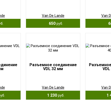
nde
Van De Lande
Van D
650
6
уб.
руб.
единение
Разъемное соединение
Разъемное
мм
VDL 32 мм
VDL
nde
Van De Lande
Van D
1 230
1 
руб.
руб.