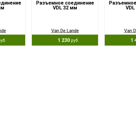
единение
Разъемное соединение
Разъемное
мм
VDL 32 мм
VDL
nde
Van De Lande
Van D
1 230
1 
руб.
руб.