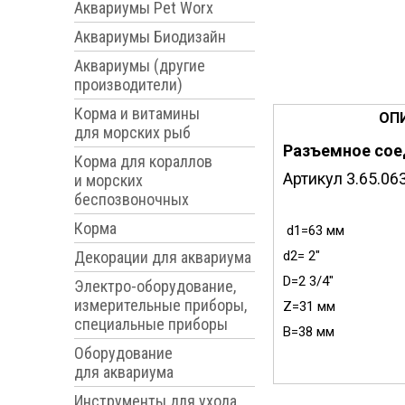
Аквариумы Pet Worx
Аквариумы Биодизайн
Аквариумы (другие
производители)
Корма и витамины
ОП
для морских рыб
Разъемное соед
Корма для кораллов
Артикул 3.65.06
и морских
беспозвоночных
Корма
d1=63 мм
Декорации для аквариума
d2= 2"
D=2 3/4"
Электро-оборудование,
измерительные приборы,
Z=31 мм
специальные приборы
В=38 мм
Оборудование
для аквариума
Инструменты для ухода