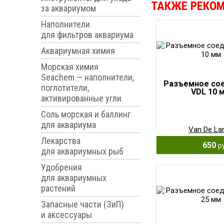
ТАКЖЕ РЕКО
за аквариумом
Наполнители
для фильтров аквариума
Аквариумная химия
Морская химия
Seachem — наполнители,
Разъемное со
поглотители,
VDL 10 
активированные угли
Соль морская и баллинг
для аквариума
Van De La
Лекарства
650
р
для аквариумных рыб
Удобрения
для аквариумных
растений
Запасные части (ЗиП)
и аксессуары