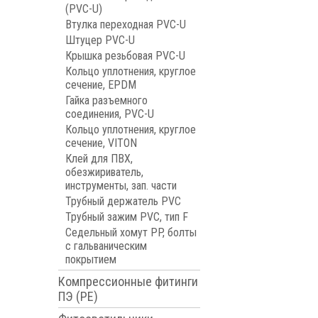
(PVC-U)
Втулка переходная PVC-U
Штуцер PVC-U
Крышка резьбовая PVC-U
Кольцо уплотнения, круглое
сечение, EPDM
Гайка разъемного
соединения, PVC-U
Кольцо уплотнения, круглое
сечение, VITON
Клей для ПВХ,
обезжириватель,
инструменты, зап. части
Трубный держатель PVC
Трубный зажим PVC, тип F
Седельный хомут PP, болты
с гальваническим
покрытием
Компрессионные фитинги
ПЭ (PE)