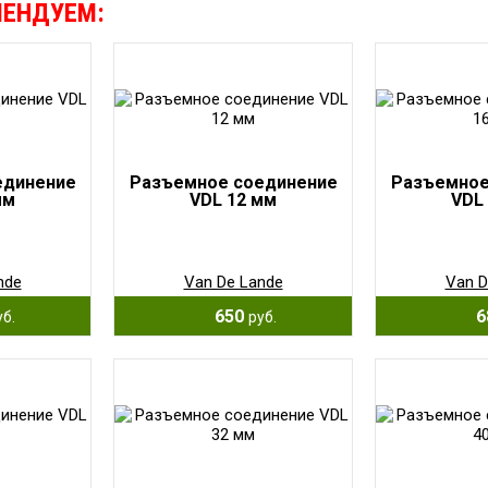
МЕНДУЕМ:
единение
Разъемное соединение
Разъемное
мм
VDL 12 мм
VDL
nde
Van De Lande
Van D
650
6
уб.
руб.