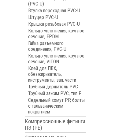
(PVC-U)
Втулка переходная PVC-U
Штуцер PVC-U
Крышка резьбовая PVC-U
Кольцо уплотнения, круглое
сечение, EPDM
Гайка разъемного
соединения, PVC-U
Кольцо уплотнения, круглое
сечение, VITON
Клей для ПВХ,
обезжириватель,
инструменты, зап. части
Трубный держатель PVC
Трубный зажим PVC, тип F
Седельный хомут PP, болты
с гальваническим
покрытием
Компрессионные фитинги
ПЭ (PE)