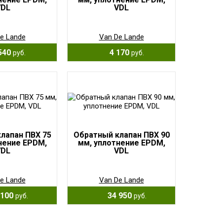
VDL
VDL
e Lande
Van De Lande
540
4 170
руб.
руб.
лапан ПВХ 75
Обратный клапан ПВХ 90
нение EPDM,
мм, уплотнение EPDM,
VDL
VDL
e Lande
Van De Lande
100
34 950
руб.
руб.