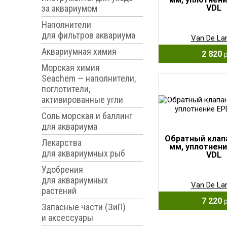
за аквариумом
VDL
Наполнители
для фильтров аквариума
Van De La
Аквариумная химия
2 820
Морская химия
Seachem — наполнители,
поглотители,
активированные угли
Соль морская и баллинг
для аквариума
Обратный клап
Лекарства
мм, уплотнен
для аквариумных рыб
VDL
Удобрения
для аквариумных
Van De La
растений
7 220
Запасные части (ЗиП)
и аксессуары