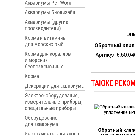
Аквариумы Pet Worx
Аквариумы Биодизайн
Аквариумы (другие
производители)
ОП
Корма и витамины
для морских рыб
Обратный клапа
Корма для кораллов
Артикул 6.60.04
и морских
беспозвоночных
Корма
ТАКЖЕ РЕКО
Декорации для аквариума
Электро-оборудование,
измерительные приборы,
специальные приборы
Оборудование
для аквариума
Обратный клап
Инструменты для ухода
мм, уплотнен