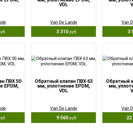
VDL
nde
Van De Lande
Van D
3 310
3 
руб.
руб.
ан ПВХ 50
Обратный клапан ПВХ 63
Обратный к
ие EPDM,
мм, уплотнение EPDM,
мм, уплот
VDL
nde
Van De Lande
Van D
9 560
22 
руб.
руб.