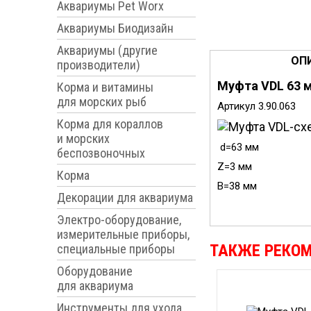
Аквариумы Pet Worx
Аквариумы Биодизайн
Аквариумы (другие
ОП
производители)
Муфта VDL 63
Корма и витамины
для морских рыб
Артикул 3.90.063
Корма для кораллов
и морских
d=63 мм
беспозвоночных
Z=3 мм
Корма
B=38 мм
Декорации для аквариума
Электро-оборудование,
измерительные приборы,
ТАКЖЕ РЕКО
специальные приборы
Оборудование
для аквариума
Инструменты для ухода