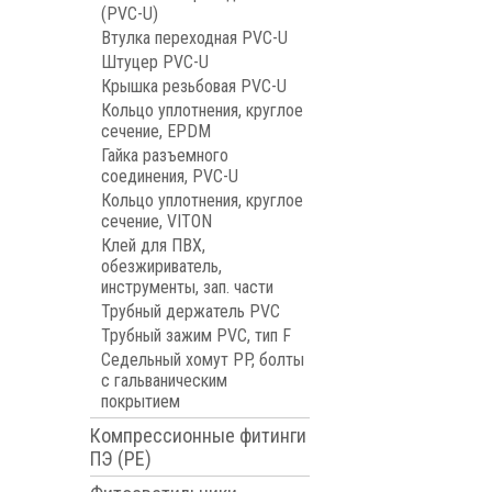
(PVC-U)
Втулка переходная PVC-U
Штуцер PVC-U
Крышка резьбовая PVC-U
Кольцо уплотнения, круглое
сечение, EPDM
Гайка разъемного
соединения, PVC-U
Кольцо уплотнения, круглое
сечение, VITON
Клей для ПВХ,
обезжириватель,
инструменты, зап. части
Трубный держатель PVC
Трубный зажим PVC, тип F
Седельный хомут PP, болты
с гальваническим
покрытием
Компрессионные фитинги
ПЭ (PE)