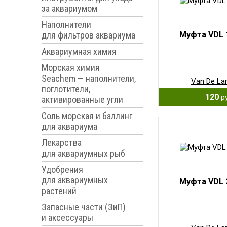
за аквариумом
Наполнители
для фильтров аквариума
Муфта VDL 
Аквариумная химия
Морская химия
Seachem — наполнители,
Van De La
поглотители,
120
р
активированные угли
Соль морская и баллинг
для аквариума
Лекарства
для аквариумных рыб
Удобрения
для аквариумных
Муфта VDL 
растений
Запасные части (ЗиП)
и аксессуары