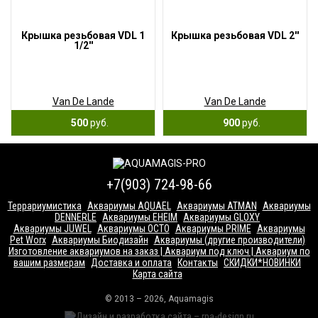
Крышка резьбовая VDL 1
Крышка резьбовая VDL 2''
1/2''
Van De Lande
Van De Lande
500
руб.
900
руб.
+7(903) 724-98-66
Террариумистика
Аквариумы AQUAEL
Аквариумы ATMAN
Аквариумы
DENNERLE
Аквариумы EHEIM
Аквариумы GLOXY
Аквариумы JUWEL
Аквариумы OCTO
Аквариумы PRIME
Аквариумы
Pet Worx
Аквариумы Биодизайн
Аквариумы (другие производители)
Изготовление аквариумов на заказ | Аквариум под ключ | Аквариум по
вашим размерам
Доставка и оплата
Контакты
СКИДКИ*НОВИНКИ
Карта сайта
© 2013 – 2026, Aquamagis