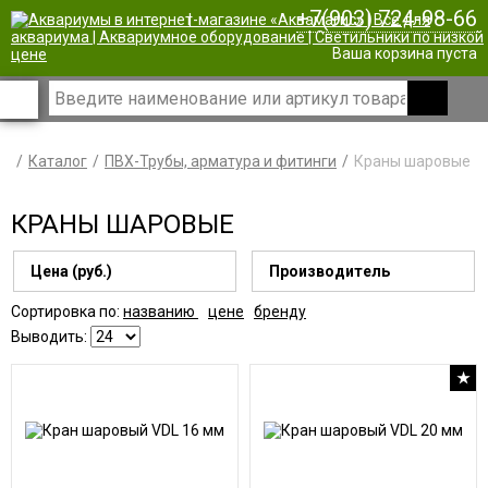
+7(903) 724-98-66
|
Ваша корзина пуста
Каталог
ПВХ-Трубы, арматура и фитинги
Краны шаровые
КРАНЫ ШАРОВЫЕ
Цена (руб.)
Производитель
Сортировка по:
названию
цене
бренду
Выводить:
★