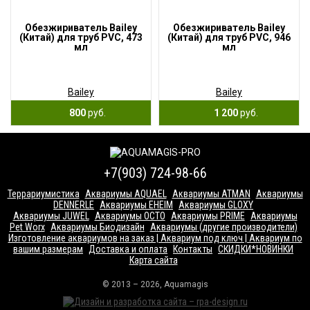
Обезжириватель Bailey
Обезжириватель Bailey
(Китай) для труб PVC, 473
(Китай) для труб PVC, 946
мл
мл
Bailey
Bailey
800
руб.
1 200
руб.
+7(903) 724-98-66
Террариумистика
Аквариумы AQUAEL
Аквариумы ATMAN
Аквариумы
DENNERLE
Аквариумы EHEIM
Аквариумы GLOXY
Аквариумы JUWEL
Аквариумы OCTO
Аквариумы PRIME
Аквариумы
Pet Worx
Аквариумы Биодизайн
Аквариумы (другие производители)
Изготовление аквариумов на заказ | Аквариум под ключ | Аквариум по
вашим размерам
Доставка и оплата
Контакты
СКИДКИ*НОВИНКИ
Карта сайта
© 2013 – 2026, Aquamagis