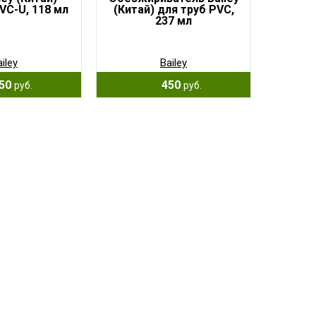
VC-U, 118 мл
(Китай) для труб PVC,
237 мл
iley
Bailey
50
450
руб.
руб.