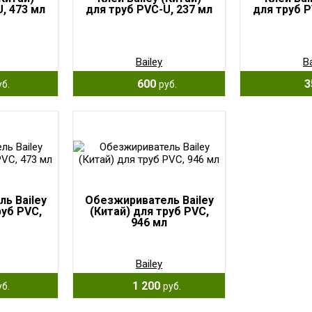
, 473 мл
для труб PVC-U, 237 мл
для труб P
Bailey
Ba
600
3
уб.
руб.
ь Bailey
Обезжириватель Bailey
руб PVC,
(Китай) для труб PVC,
946 мл
Bailey
1 200
уб.
руб.