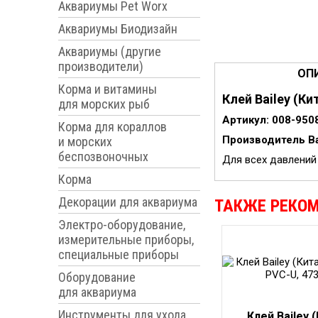
Аквариумы Pet Worx
Аквариумы Биодизайн
Аквариумы (другие
производители)
ОП
Корма и витамины
Клей Bailey (Ки
для морских рыб
Артикул:
008-950
Корма для кораллов
Производитель
B
и морских
беспозвоночных
Для всех давлений
Корма
Декорации для аквариума
ТАКЖЕ РЕКО
Электро-оборудование,
измерительные приборы,
специальные приборы
Оборудование
для аквариума
Инструменты для ухода
Клей Bailey 