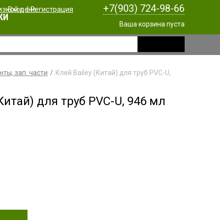
+7(903) 724-98-66
Вход
|
Регистрация
КИ
Ваша корзина пуста
ты, зап. части
Клей Bailey (Китай) для труб PVC-U,
(Китай) для труб PVC-U, 946 мл