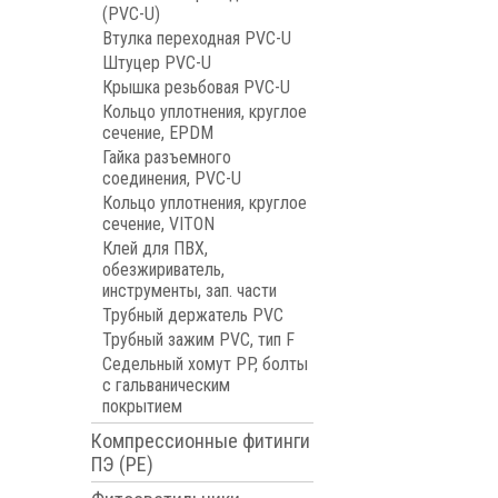
(PVC-U)
Втулка переходная PVC-U
Штуцер PVC-U
Крышка резьбовая PVC-U
Кольцо уплотнения, круглое
сечение, EPDM
Гайка разъемного
соединения, PVC-U
Кольцо уплотнения, круглое
сечение, VITON
Клей для ПВХ,
обезжириватель,
инструменты, зап. части
Трубный держатель PVC
Трубный зажим PVC, тип F
Седельный хомут PP, болты
с гальваническим
покрытием
Компрессионные фитинги
ПЭ (PE)