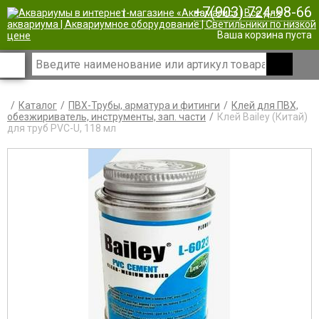
+7(903) 724-98-66
|
Ваша корзина пуста
Каталог
ПВХ-Трубы, арматура и фитинги
Клей для ПВХ,
обезжириватель, инструменты, зап. части
Клей Bailey (Китай)
для труб PVC-U, 118 мл