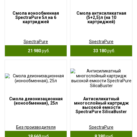
Смола ионообменная
Смола антисиликатная
SpectraPure 5л на 6
(5+2,5)л (на 10
картриджей
картриджей)
SpectraPure
SpectraPure
21 980
руб.
33 180
руб.
Смола деионизационная
Антисиликатный
(ионообменная), 25л
многослойный картридж
высокой емкости
SpectraPure SilicaBuster
Без производителя
SpectraPure
18 660
руб.
8 380
руб.