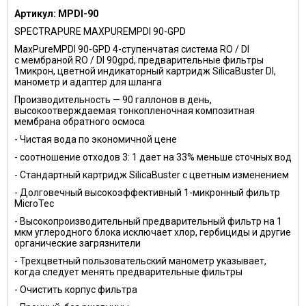
Артикул: MPDI-90
SPECTRAPURE MAXPUREMPDI 90-GPD
MaxPureMPDI 90-GPD 4-ступенчатая система RO / DI
с мембраной RO / DI 90gpd, предварительные фильтры
1микрон, цветной индикаторный картридж SilicaBuster DI,
манометр и адаптер для шланга
Производительность — 90 галлонов в день,
высокоотверждаемая тонкопленочная композитная
мембрана обратного осмоса
- Чистая вода по экономичной цене
- соотношение отходов 3: 1 дает на 33% меньше сточных вод
- Стандартный картридж SilicaBuster с цветным изменением
- Долговечный высокоэффективный 1-микронный фильтр
MicroTec
- Высокопроизводительный предварительный фильтр на 1
мкм углеродного блока исключает хлор, гербициды и другие
органические загрязнители
- Трехцветный пользовательский манометр указывает,
когда следует менять предварительные фильтры
- Очистить корпус фильтра