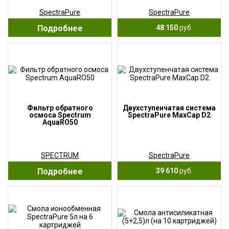
System CSPDI-90SP
SpectraPure
SpectraPure
Подробнее
48 150
руб.
Фильтр обратного
Двухступенчатая система
осмоса Spectrum
SpectraPure MaxCap D2
AquaRO50
SPECTRUM
SpectraPure
Подробнее
39 610
руб.