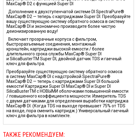
MaxCap® D2 с функцией Super DI
Дополнение к двухступенчатой системе DI SpectraPure®
MaxCap® D2 — теперь с картриджами Super DI. Преобразуйте
вашу существующую систему обратного осмоса в систему
MaxCap® DI и экономично производите более чистую
деионизированную воду!
Включает прозрачные корпуса с фильтром,
быстроразъемные соединения, монтажный
кронштейн, картриджи высокой емкости / более
длительнного срока службы MaxCap® Super DI
и SilicaBusterTM Super DI, двойной датчик TDS и гаечный
ключ для фильтра.
Преобразуйте существующую систему обратного осмоса
в систему MaxCap® DI с надстройкой SpectraPure®
MaxCap® D2 — теперь с картриджами Super DI большой
емкости! Картриджи Super DI MaxCap® DI и Super DI
SilicaBusterTM с НОВЫМИ оболочками повышенной емкости
/ повышенного коэффициента мощности. Измеритель TDS
с двумя датчиками для определения выработки картриджа
MaxCap® DI. (Когда TDS на выходе превышает 75% от TDS
на входе, пора сменить картридж.) Универсальный гаечный
ключ для фильтра в комплекте.
ТАКЖЕ РЕКОМЕНДУЕМ: