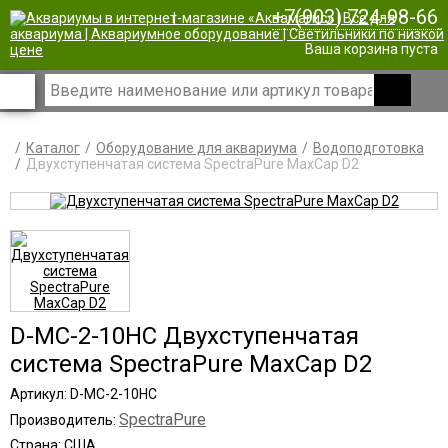
+7(903) 724-98-66
|
Ваша корзина пуста
Каталог
Оборудование для аквариума
Водоподготовка
Двухступенчатая система SpectraPure MaxCap D2
D-MC-2-10HC Двухступенчатая
система SpectraPure MaxCap D2
Артикул: D-MC-2-10HC
SpectraPure
Производитель:
Страна: США