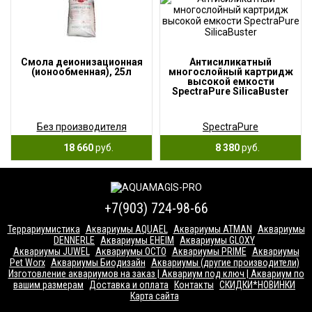
Смола деионизационная
Антисиликатный
(ионообменная), 25л
многослойный картридж
высокой емкости
SpectraPure SilicaBuster
Без производителя
SpectraPure
18 660
руб.
8 380
руб.
+7(903) 724-98-66
Террариумистика
Аквариумы AQUAEL
Аквариумы ATMAN
Аквариумы
DENNERLE
Аквариумы EHEIM
Аквариумы GLOXY
Аквариумы JUWEL
Аквариумы OCTO
Аквариумы PRIME
Аквариумы
Pet Worx
Аквариумы Биодизайн
Аквариумы (другие производители)
Изготовление аквариумов на заказ | Аквариум под ключ | Аквариум по
вашим размерам
Доставка и оплата
Контакты
СКИДКИ*НОВИНКИ
Карта сайта