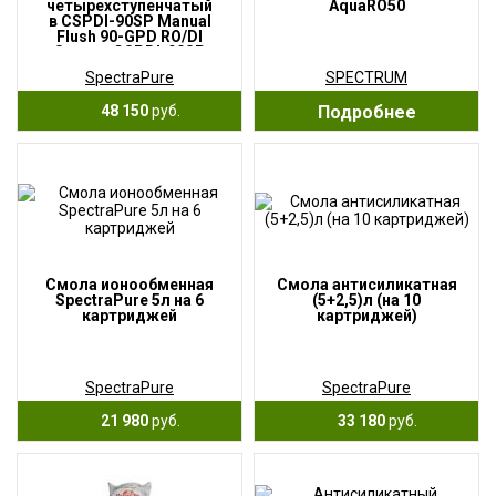
четырехступенчатый
AquaRO50
в CSPDI-90SP Manual
Flush 90-GPD RO/DI
System CSPDI-90SP
SpectraPure
SPECTRUM
48 150
руб.
Подробнее
Смола ионообменная
Смола антисиликатная
SpectraPure 5л на 6
(5+2,5)л (на 10
картриджей
картриджей)
SpectraPure
SpectraPure
21 980
руб.
33 180
руб.