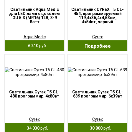
Светильник Aqua Medic
Светильник CYREX T5 CL-
для LED ламп с цоколем
454, программируемый
GU 5.3 (MR16) 12В, 3-9
119,4х36,4х4,53см,
Ватт
4х54вт, черный
Aqua Medic
Cyrex
6 210
руб.
Подробнее
Светильник Cyrex T5 CL-
Светильник Cyrex T5 CL-
480 программир. 4х80вт
639 программир. 6х39вт
Cyrex
Cyrex
34 030
руб.
30 800
руб.