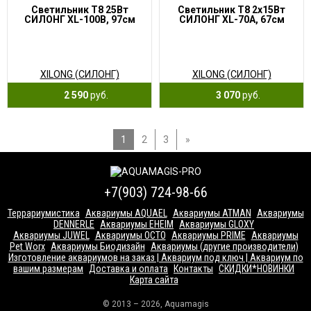
Светильник T8 25Вт
Светильник T8 2х15Вт
СИЛОНГ XL-100B, 97см
СИЛОНГ XL-70A, 67см
XILONG (СИЛОНГ)
XILONG (СИЛОНГ)
2 590
руб.
3 070
руб.
1
2
3
»
+7(903) 724-98-66
Террариумистика
Аквариумы AQUAEL
Аквариумы ATMAN
Аквариумы
DENNERLE
Аквариумы EHEIM
Аквариумы GLOXY
Аквариумы JUWEL
Аквариумы OCTO
Аквариумы PRIME
Аквариумы
Pet Worx
Аквариумы Биодизайн
Аквариумы (другие производители)
Изготовление аквариумов на заказ | Аквариум под ключ | Аквариум по
вашим размерам
Доставка и оплата
Контакты
СКИДКИ*НОВИНКИ
Карта сайта
© 2013 – 2026, Aquamagis