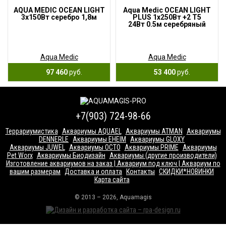
AQUA MEDIC OCEAN LIGHT
Aqua Medic OCEAN LIGHT
3х150Вт серебро 1,8м
PLUS 1х250Вт +2 T5
24Вт 0.5м серебряный
Aqua Medic
Aqua Medic
97 460
руб.
53 400
руб.
+7(903) 724-98-66
Террариумистика
Аквариумы AQUAEL
Аквариумы ATMAN
Аквариумы
DENNERLE
Аквариумы EHEIM
Аквариумы GLOXY
Аквариумы JUWEL
Аквариумы OCTO
Аквариумы PRIME
Аквариумы
Pet Worx
Аквариумы Биодизайн
Аквариумы (другие производители)
Изготовление аквариумов на заказ | Аквариум под ключ | Аквариум по
вашим размерам
Доставка и оплата
Контакты
СКИДКИ*НОВИНКИ
Карта сайта
© 2013 – 2026, Aquamagis