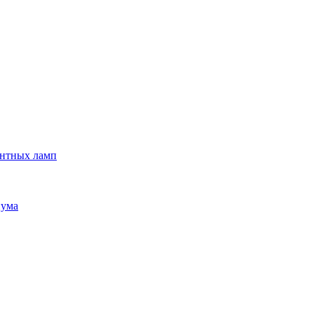
ентных ламп
иума