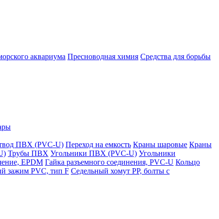
морского аквариума
Пресноводная химия
Средства для борьбы
ары
твод ПВХ (PVC-U)
Переход на емкость
Краны шаровые
Краны
U)
Трубы ПВХ
Угольники ПВХ (PVC-U)
Угольники
ечение, EPDM
Гайка разъемного соединения, PVC-U
Кольцо
й зажим PVC, тип F
Седельный хомут PP, болты с