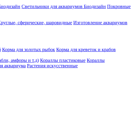
Биодизайн
Светильники для аквариумов Биодизайн
Покровные
руглые, сферические, шаровидные
Изготовление аквариумов
б
Корма для золотых рыбок
Корма для креветок и крабов
бли, амфоры и т.д)
Кораллы пластиковые
Кораллы
я аквариума
Растения искусственные