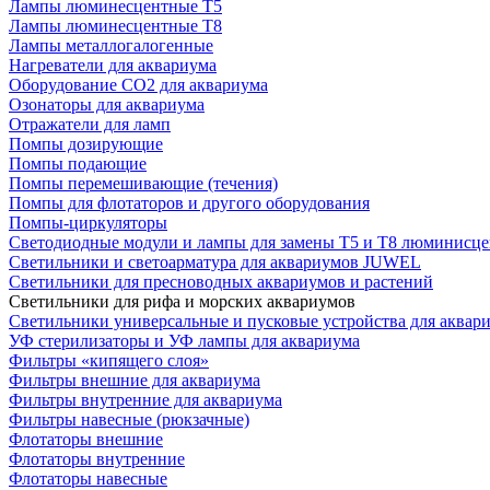
Лампы люминесцентные Т5
Лампы люминесцентные Т8
Лампы металлогалогенные
Нагреватели для аквариума
Оборудование CO2 для аквариума
Озонаторы для аквариума
Отражатели для ламп
Помпы дозирующие
Помпы подающие
Помпы перемешивающие (течения)
Помпы для флотаторов и другого оборудования
Помпы-циркуляторы
Светодиодные модули и лампы для замены Т5 и Т8 люминисц
Светильники и светоарматура для аквариумов JUWEL
Светильники для пресноводных аквариумов и растений
Светильники для рифа и морских аквариумов
Светильники универсальные и пусковые устройства для аквар
УФ стерилизаторы и УФ лампы для аквариума
Фильтры «кипящего слоя»
Фильтры внешние для аквариума
Фильтры внутренние для аквариума
Фильтры навесные (рюкзачные)
Флотаторы внешние
Флотаторы внутренние
Флотаторы навесные