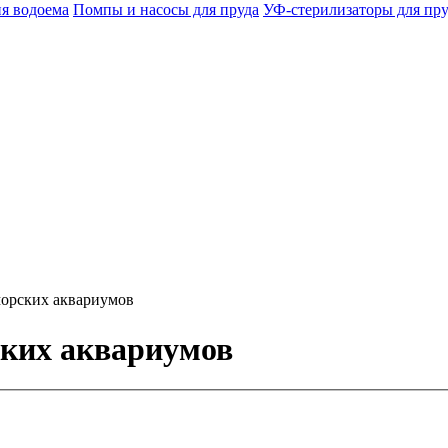
я водоема
Помпы и насосы для пруда
УФ-стерилизаторы для пру
морских аквариумов
ских аквариумов