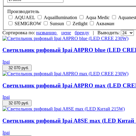
Производитель
AQUAEL
Aquaillumination
Aqua Medic
Aquanes
SEMIGROW
Sunsun
Zetlight
Акваман
Сортировка по:
названию
цене
бренду
|
Выводить:
Светильник рифовый Ipai A8PRO blue (LED CRE
Ipai
32 070
руб.
Светильник рифовый Ipai A8PRO max (LED CRE
Ipai
32 070
руб.
Светильник рифовый Ipai A8SE max (LED Китай
Ipai