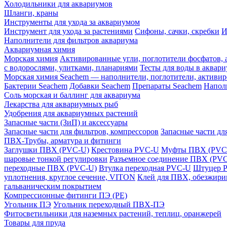
Холодильники для аквариумов
Шланги, краны
Инструменты для ухода за аквариумом
Инструмент для ухода за растениями
Сифоны, сачки, скребки
И
Наполнители для фильтров аквариума
Аквариумная химия
Морская химия
Активированные угли, поглотители фосфатов, 
с водорослями, улитками, планариями
Тесты для воды в аквар
Морская химия Seachem — наполнители, поглотители, активи
Бактерии Seachem
Добавки Seachem
Препараты Seachem
Напол
Соль морская и баллинг для аквариума
Лекарства для аквариумных рыб
Удобрения для аквариумных растений
Запасные части (ЗиП) и аксессуары
Запасные части для фильтров, компрессоров
Запасные части дл
ПВХ-Трубы, арматура и фитинги
Заглушки ПВХ (PVC-U)
Крестовина PVC-U
Муфты ПВХ (PVC
шаровые тонкой регулировки
Разъемное соединение ПВХ (PV
переходные ПВХ (PVC-U)
Втулка переходная PVC-U
Штуцер 
уплотнения, круглое сечение, VITON
Клей для ПВХ, обезжирив
гальваническим покрытием
Компрессионные фитинги ПЭ (PE)
Угольник ПЭ
Угольник переходный ПВХ-ПЭ
Фитосветильники для наземных растений, теплиц, оранжерей
Товары для пруда