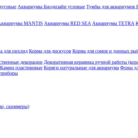
дуговые
Аквариумы Биодизайн угловые
Тумбы для аквариумов 
Аквариумы MANTIS
Аквариумы RED SEA
Аквариумы TETRA
К
а для цихлид
Корма для дискусов
Корма для сомов и донных ры
ственные декорации
Декоративная керамика ручной работы (кора
Камни пластиковые
Коряги натуральные для аквариума
Фоны дл
 приборы
ли, скиммеры)