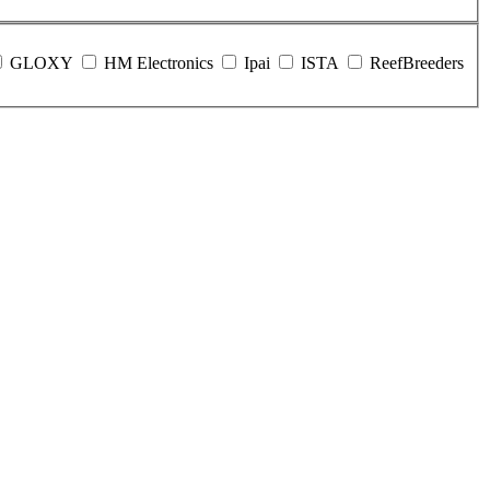
GLOXY
HM Electronics
Ipai
ISTA
ReefBreeders