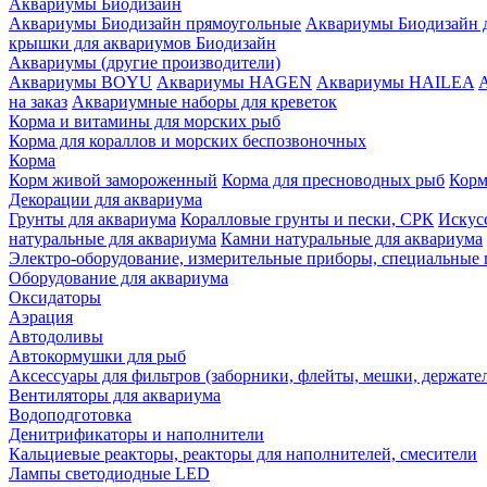
Аквариумы Биодизайн
Аквариумы Биодизайн прямоугольные
Аквариумы Биодизайн 
крышки для аквариумов Биодизайн
Аквариумы (другие производители)
Аквариумы BOYU
Аквариумы HAGEN
Аквариумы HAILEA
на заказ
Аквариумные наборы для креветок
Корма и витамины для морских рыб
Корма для кораллов и морских беспозвоночных
Корма
Корм живой замороженный
Корма для пресноводных рыб
Корм
Декорации для аквариума
Грунты для аквариума
Коралловые грунты и пески, СРК
Искус
натуральные для аквариума
Камни натуральные для аквариума
Электро-оборудование, измерительные приборы, специальные
Оборудование для аквариума
Оксидаторы
Аэрация
Автодоливы
Автокормушки для рыб
Аксессуары для фильтров (заборники, флейты, мешки, держате
Вентиляторы для аквариума
Водоподготовка
Денитрификаторы и наполнители
Кальциевые реакторы, реакторы для наполнителей, смесители
Лампы светодиодные LED