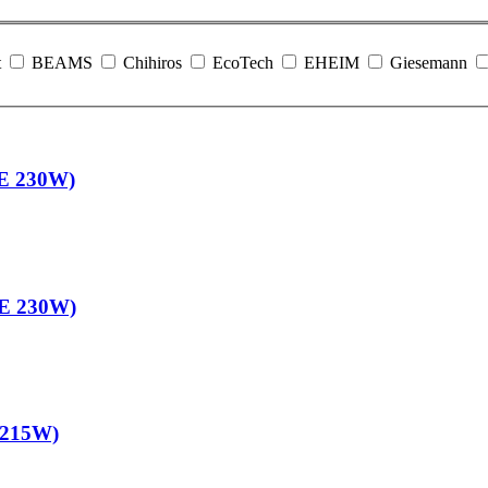
t
BEAMS
Chihiros
EcoTech
EHEIM
Giesemann
E 230W)
E 230W)
 215W)