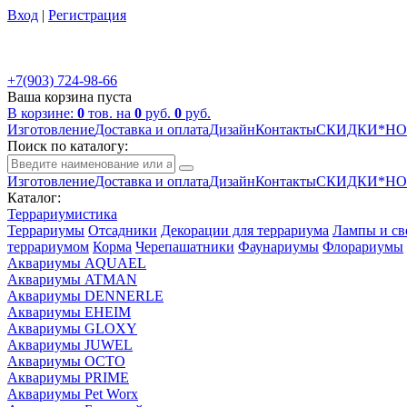
Вход
|
Регистрация
+7(903) 724-98-66
Ваша корзина пуста
В корзине:
0
тов. на
0
руб.
0
руб.
Изготовление
Доставка и оплата
Дизайн
Контакты
СКИДКИ*Н
Поиск по каталогу:
Изготовление
Доставка и оплата
Дизайн
Контакты
СКИДКИ*Н
Каталог:
Террариумистика
Террариумы
Отсадники
Декорации для террариума
Лампы и св
террариумом
Корма
Черепашатники
Фаунариумы
Флорариумы
Аквариумы AQUAEL
Аквариумы ATMAN
Аквариумы DENNERLE
Аквариумы EHEIM
Аквариумы GLOXY
Аквариумы JUWEL
Аквариумы OCTO
Аквариумы PRIME
Аквариумы Pet Worx