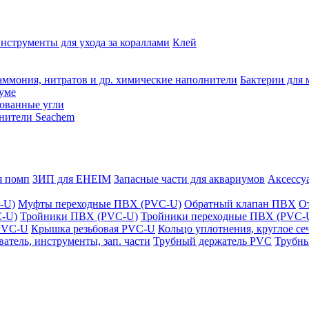
нструменты для ухода за кораллами
Клей
аммония, нитратов и др. химические наполнители
Бактерии для 
иуме
рованные угли
нители Seachem
я помп
ЗИП для EHEIM
Запасные части для аквариумов
Аксессу
-U)
Муфты переходные ПВХ (PVC-U)
Обратный клапан ПВХ
О
C-U)
Тройники ПВХ (PVC-U)
Тройники переходные ПВХ (PVC-
PVC-U
Крышка резьбовая PVC-U
Кольцо уплотнения, круглое с
атель, инструменты, зап. части
Трубный держатель PVC
Трубны