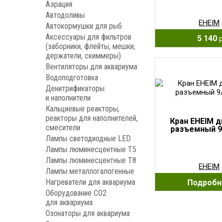
Аэрация
Автодоливы
EHEIM
Автокормушки для рыб
Аксессуары для фильтров
5 140
(заборники, флейты, мешки,
держатели, скиммеры)
Вентиляторы для аквариума
Водоподготовка
Денитрификаторы
и наполнители
Кальциевые реакторы,
реакторы для наполнителей,
Кран EHEIM 
смесители
разъемный 9
Лампы светодиодные LED
Лампы люминесцентные Т5
Лампы люминесцентные Т8
EHEIM
Лампы металлогалогенные
Нагреватели для аквариума
Подробн
Оборудование CO2
для аквариума
Озонаторы для аквариума