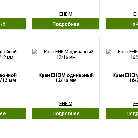
EHEIM
E
5 
Подробнее
руб.
двойной
Кран EHEIM одинарный
Кран EHEI
/12 мм
12/16 мм
16/
EHEIM
E
ее
Подробнее
Под