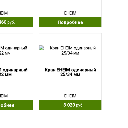
HEIM
EHEIM
460
Подробнее
руб.
M одинарный
Кран EHEIM одинарный
22 мм
25/34 мм
HEIM
EHEIM
3 020
робнее
руб.