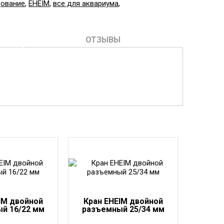
дование
,
EHEIM
,
все для аквариума
,
ОТЗЫВЫ
IM двойной
Кран EHEIM двойной
й 16/22 мм
разъемный 25/34 мм