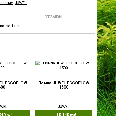
дование
,
JUWEL
ОТЗЫВЫ
а: по 1 шт
EL ECCOFLOW
Помпа JUWEL ECCOFLOW
600
1500
UWEL
JUWEL
040
10 140
руб.
руб.