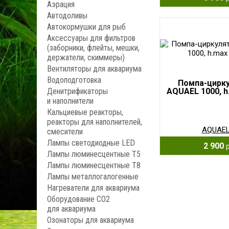
Аэрация
Автодоливы
Автокормушки для рыб
Аксессуары для фильтров
(заборники, флейты, мешки,
держатели, скиммеры)
Вентиляторы для аквариума
Водоподготовка
Помпа-цирк
Денитрификаторы
AQUAEL 1000, h
и наполнители
Кальциевые реакторы,
реакторы для наполнителей,
AQUAE
смесители
Лампы светодиодные LED
2 900
Лампы люминесцентные Т5
Лампы люминесцентные Т8
Лампы металлогалогенные
Нагреватели для аквариума
Оборудование CO2
для аквариума
Озонаторы для аквариума