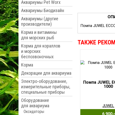
Аквариумы Pet Worx
Аквариумы Биодизайн
ОП
Аквариумы (другие
производители)
Помпа JUWEL ECCOFL
Корма и витамины
для морских рыб
ТАКЖЕ РЕКО
Корма для кораллов
и морских
беспозвоночных
Корма
Декорации для аквариума
Электро-оборудование,
Помпа JUWEL 
измерительные приборы,
1000
специальные приборы
Оборудование
для аквариума
JUWEL
Оксидаторы
6 900