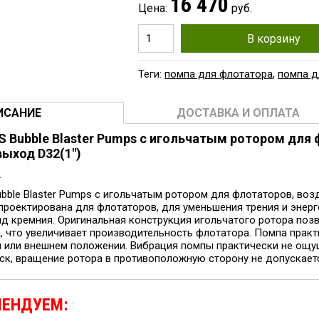
16 470
Цена:
руб.
В корзину
Теги:
помпа для флотатора
,
помпа д
ИСАНИЕ
ДОСТАВКА И ОПЛАТА
 Bubble Blaster Pumps с игольчатым ротором для 
ыход D32(1")
2
ble Blaster Pumps с игольчатым ротором для флотаторов, возд
проектирована для флотаторов, для уменьшения трения и энерг
ид кремния. Оригинальная конструкция игольчатого ротора по
, что увеличивает производительность флотатора. Помпа практи
м или внешнем положении. Вибрация помпы практически не ощу
к, вращение ротора в противоположную сторону не допускается. 
МЕНДУЕМ: