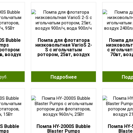
0S Bubble
Помпа для флотатора
Помпа дл
umps
низковольтная VarioS 2-
низковольт
 ротором
S с игольчатым
с игольча
в, воздух
ротором, 25вт, воздух
70вт, воз
95Вт
900л/ч, вода 900л/ч
вода 
Подробнее
Под
руб.
S Bubble
Помпа HY-2000S Bubble
Помпа HY-
umps
Blaster Pumps
Blast