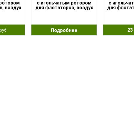
 ротором
с игольчатым ротором
с игольча
в, воздух
для флотаторов, воздух
для флотат
5Вт
960л/ч, 25Вт
2100л
23 
Подробнее
руб.