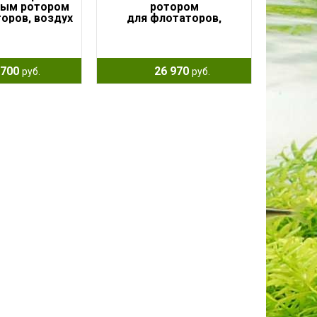
тым ротором
ротором
оров, воздух
для флотаторов,
/ч, 45Вт
низковольтная, воздух
1200л/ч, 25Вт, 24В
700
26 970
руб.
руб.