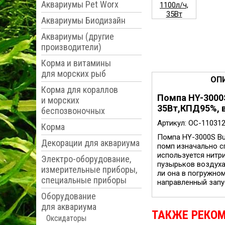
Аквариумы Pet Worx
Аквариумы Биодизайн
Аквариумы (другие
производители)
Корма и витамины
для морских рыб
ОП
Корма для кораллов
Помпа HY-3000S
и морских
35Вт,КПД95%, в
беспозвоночных
Артикул: OC-11031
Корма
Помпа HY-3000S Bub
Декорации для аквариума
помп изначально с
используется нитр
Электро-оборудование,
пузырьков воздуха
измерительные приборы,
ли она в погружно
специальные приборы
направленный запус
Оборудование
для аквариума
ТАКЖЕ РЕКО
Оксидаторы