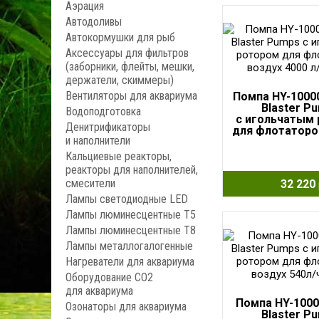
Аэрация
Автодоливы
Автокормушки для рыб
Аксессуары для фильтров
(заборники, флейты, мешки,
держатели, скиммеры)
Вентиляторы для аквариума
Помпа HY-1000
Blaster P
Водоподготовка
с игольчатым
Денитрификаторы
для флотаторо
и наполнители
4000 л/ч, 
Кальциевые реакторы,
реакторы для наполнителей,
смесители
32 220
Лампы светодиодные LED
Лампы люминесцентные Т5
Лампы люминесцентные Т8
Лампы металлогалогенные
Нагреватели для аквариума
Оборудование CO2
для аквариума
Помпа HY-1000
Озонаторы для аквариума
Blaster P