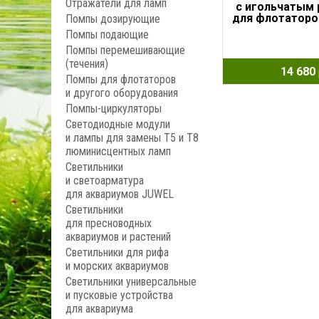
Отражатели для ламп
с игольчатым
для флотаторо
Помпы дозирующие
540л/ч, 1
Помпы подающие
Помпы перемешивающие
(течения)
14 680
Помпы для флотаторов
и другого оборудования
Помпы-циркуляторы
Светодиодные модули
и лампы для замены Т5 и Т8
люминисцентных ламп
Светильники
и светоарматура
для аквариумов JUWEL
Светильники
для пресноводных
аквариумов и растений
Светильники для рифа
и морских аквариумов
Светильники универсальные
и пусковые устройства
для аквариума