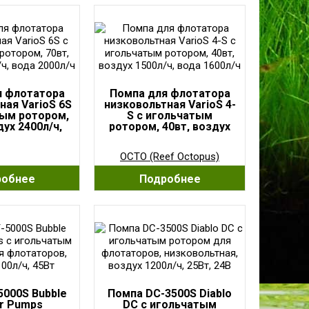
я флотатора
Помпа для флотатора
ная VarioS 6S
низковольтная VarioS 4-
тым ротором,
S с игольчатым
дух 2400л/ч,
ротором, 40вт, воздух
2000л/ч
1500л/ч, вода 1600л/ч
OCTO (Reef Octopus)
робнее
Подробнее
5000S Bubble
Помпа DC-3500S Diablo
er Pumps
DC с игольчатым