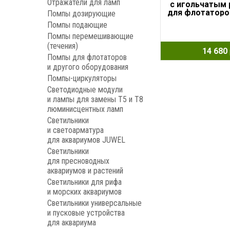
Отражатели для ламп
с игольчатым
для флотаторо
Помпы дозирующие
540л/ч, 1
Помпы подающие
Помпы перемешивающие
(течения)
14 680
Помпы для флотаторов
и другого оборудования
Помпы-циркуляторы
Светодиодные модули
и лампы для замены Т5 и Т8
люминисцентных ламп
Светильники
и светоарматура
для аквариумов JUWEL
Светильники
для пресноводных
аквариумов и растений
Светильники для рифа
и морских аквариумов
Светильники универсальные
и пусковые устройства
для аквариума