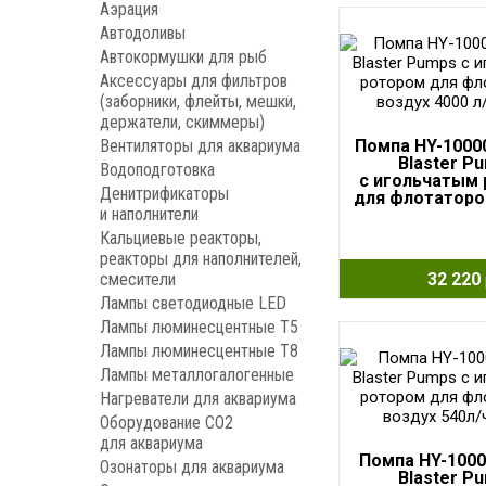
Аэрация
Автодоливы
Автокормушки для рыб
Аксессуары для фильтров
(заборники, флейты, мешки,
держатели, скиммеры)
Вентиляторы для аквариума
Помпа HY-1000
Blaster P
Водоподготовка
с игольчатым
Денитрификаторы
для флотаторо
и наполнители
4000 л/ч, 
Кальциевые реакторы,
реакторы для наполнителей,
32 220
смесители
Лампы светодиодные LED
Лампы люминесцентные Т5
Лампы люминесцентные Т8
Лампы металлогалогенные
Нагреватели для аквариума
Оборудование CO2
для аквариума
Помпа HY-1000
Озонаторы для аквариума
Blaster P