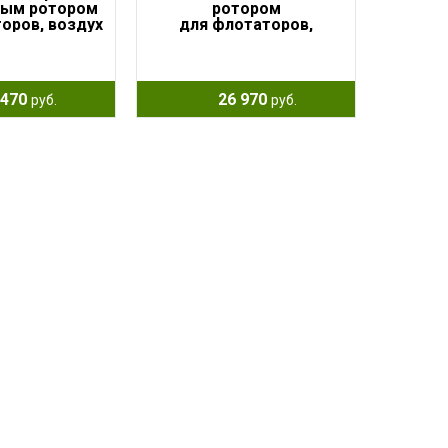
тым ротором
ротором
оров, воздух
для флотаторов,
/ч, 35Вт
низковольтная, воздух
1200л/ч, 25Вт, 24В
470
26 970
руб.
руб.