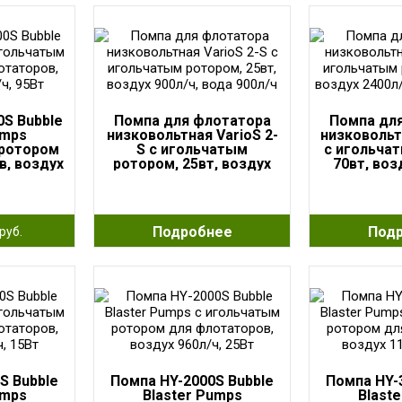
0S Bubble
Помпа для флотатора
Помпа дл
umps
низковольтная VarioS 2-
низковольт
 ротором
S с игольчатым
с игольча
в, воздух
ротором, 25вт, воздух
70вт, воз
95Вт
900л/ч, вода 900л/ч
вода 
Подробнее
Под
руб.
S Bubble
Помпа HY-2000S Bubble
Помпа HY-
umps
Blaster Pumps
Blast