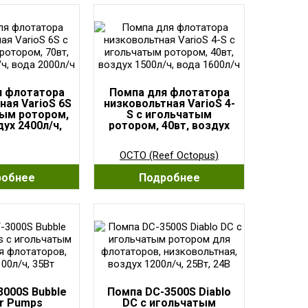
я флотатора
Помпа для флотатора
ная VarioS 6S
низковольтная VarioS 4-
тым ротором,
S с игольчатым
дух 2400л/ч,
ротором, 40вт, воздух
2000л/ч
1500л/ч, вода 1600л/ч
OCTO (Reef Octopus)
робнее
Подробнее
3000S Bubble
Помпа DC-3500S Diablo
er Pumps
DC с игольчатым