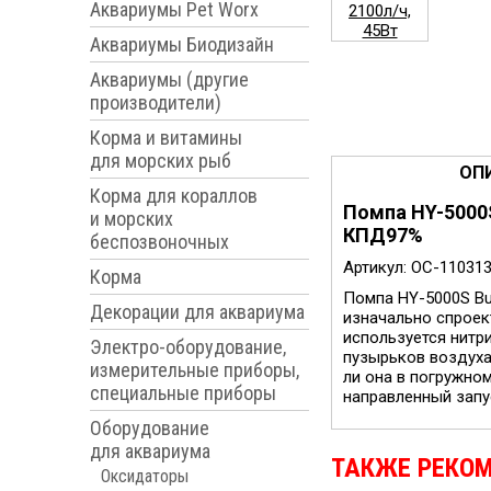
Аквариумы Pet Worx
Аквариумы Биодизайн
Аквариумы (другие
производители)
Корма и витамины
для морских рыб
ОП
Корма для кораллов
Помпа HY-5000S
и морских
КПД97%
беспозвоночных
Артикул: OC-11031
Корма
Помпа HY-5000S Bu
Декорации для аквариума
изначально спроек
используется нитр
Электро-оборудование,
пузырьков воздуха
измерительные приборы,
ли она в погружно
специальные приборы
направленный запус
Оборудование
для аквариума
ТАКЖЕ РЕКО
Оксидаторы