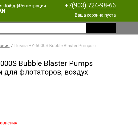
+7(903) 724-98-66
Вход
|
Регистрация
КИ
Ваша корзина пуста
вания
Помпа HY-5000S Bubble Blaster Pumps с
000S Bubble Blaster Pumps
 для флотаторов, воздух
равнения