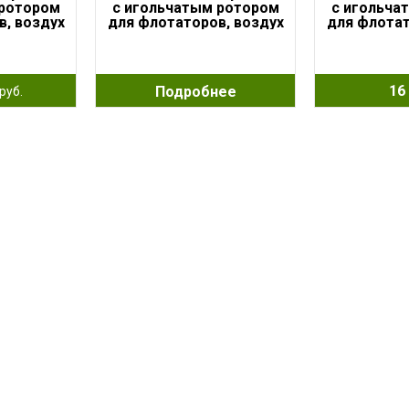
 ротором
с игольчатым ротором
с игольча
в, воздух
для флотаторов, воздух
для флотат
5Вт
960л/ч, 25Вт
1100л
16 
Подробнее
руб.