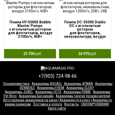
Помпа HY-5000S Bubble
Помпа DC-3500S Diablo
Blaster Pumps
DC с игольчатым
с игольчатым ротором
ротором
для флотаторов, воздух
для флотаторов,
2100л/ч, 45Вт
низковольтная, воздух
1200л/ч, 25Вт, 24В
23 700
руб.
26 970
руб.
+7(903) 724-98-66
Террариумистика
Аквариумы AQUAEL
Аквариумы ATMAN
Аквариумы
DENNERLE
Аквариумы EHEIM
Аквариумы GLOXY
Аквариумы JUWEL
Аквариумы OCTO
Аквариумы PRIME
Аквариумы
Pet Worx
Аквариумы Биодизайн
Аквариумы (другие производители)
Изготовление аквариумов на заказ | Аквариум под ключ | Аквариум по
вашим размерам
Доставка и оплата
Контакты
СКИДКИ*НОВИНКИ
Карта сайта