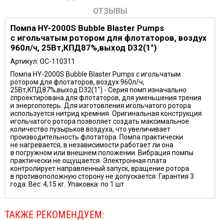
ОТЗЫВЫ
Помпа HY-2000S Bubble Blaster Pumps
с игольчатым ротором для флотаторов, воздух
960л/ч, 25Вт,КПД87%,выход D32(1")
Артикул: OC-110311
Помпа HY-2000S Bubble Blaster Pumps с игольчатым
ротором для флотаторов, воздух 960л/ч,
25Вт,КПД87%,выход D32(1") - Серия помп изначально
спроектирована для флотаторов, для уменьшения трения
и энергопотерь. Для изготовления игольчатого ротора
используется нитрид кремния. Оригинальная конструкция
игольчатого ротора позволяет создать максимальное
количество пузырьков воздуха, что увеличивает
производительность флотатора. Помпа практически
не нагревается, в независимости работает ли она
в погружном или внешнем положении. Вибрация помпы
практически не ощущается. Электронная плата
контролирует направленный запуск, вращение ротора
в противоположную сторону не допускается. Гарантия 3
года. Вес: 4,15 кг. Упаковка: по 1 шт
ТАКЖЕ РЕКОМЕНДУЕМ: