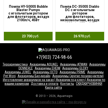
Помпа HY-5000S Bubble
Помпа DC-3500S Diablo
Blaster Pumps
DC с игольчатым
с игольчатым ротором
ротором
для флотаторов, воздух
для флотаторов,
2100л/ч, 45Вт
низковольтная, воздух
1200л/ч, 25Вт, 24В
23 700
руб.
26 970
руб.
+7(903) 724-98-66
Террариумистика
Аквариумы AQUAEL
Аквариумы ATMAN
Аквариумы
DENNERLE
Аквариумы EHEIM
Аквариумы GLOXY
Аквариумы JUWEL
Аквариумы OCTO
Аквариумы PRIME
Аквариумы
Pet Worx
Аквариумы Биодизайн
Аквариумы (другие производители)
Изготовление аквариумов на заказ | Аквариум под ключ | Аквариум по
вашим размерам
Доставка и оплата
Контакты
СКИДКИ*НОВИНКИ
Карта сайта
© 2013 – 2026, Aquamagis