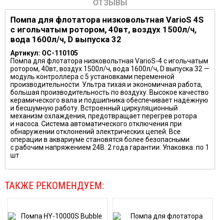
ОТЗЫВЫ
Помпа для флотатора низковольтная VarioS 4S
с игольчатым ротором, 40вт, воздух 1500л/ч,
вода 1600л/ч, D выпуска 32
Артикул:
OC-110105
Помпа для флотатора низковольтная VarioS-4 с игольчатым
ротором, 40вт, воздух 1500л/ч, вода 1600л/ч, D выпуска 32 —
модуль контроллера с 5 установками переменной
производительности. Ультра тихая и экономичная работа,
большая производительность по воздуху. Высокое качество
керамического вала и подшипника обеспечивает надёжную
и бесшумную работу. Встроенный циркуляционный
механизм охлаждения, предотвращает перегрев ротора
и насоса. Система автоматического отключения при
обнаружении отклонений электрических цепей. Все
операции в аквариуме становятся более безопасными
с рабочим напряжением 24В. 2 года гарантии. Упаковка: по 1
шт
ТАКЖЕ РЕКОМЕНДУЕМ: