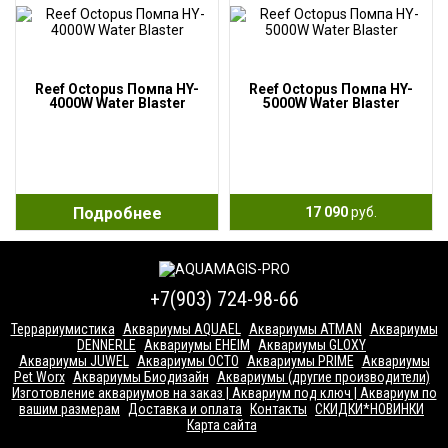
Reef Octopus Помпа HY-
Reef Octopus Помпа HY-
4000W Water Blaster
5000W Water Blaster
Подробнее
17 090
руб.
+7(903) 724-98-66
Террариумистика
Аквариумы AQUAEL
Аквариумы ATMAN
Аквариумы
DENNERLE
Аквариумы EHEIM
Аквариумы GLOXY
Аквариумы JUWEL
Аквариумы OCTO
Аквариумы PRIME
Аквариумы
Pet Worx
Аквариумы Биодизайн
Аквариумы (другие производители)
Изготовление аквариумов на заказ | Аквариум под ключ | Аквариум по
вашим размерам
Доставка и оплата
Контакты
СКИДКИ*НОВИНКИ
Карта сайта