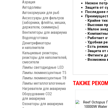
Аэрация
Низкое потр
Автодоливы
Защита от су
Последнее п
Автокормушки для рыб
Преимущест
Аксессуары для фильтров
- Крайне ти
(заборники, флейты, мешки,
- Высокая п
держатели, скиммеры)
- Малое эне
Вентиляторы для аквариума
- Компактн
Водоподготовка
- Работает 
- Удобная р
Денитрификаторы
- Есть режи
и наполнители
- Защита от 
Кальциевые реакторы,
- Фитинги д
реакторы для наполнителей,
- Возможна 
смесители
Лампы светодиодные LED
Лампы люминесцентные Т5
Лампы люминесцентные Т8
ТАКЖЕ РЕКО
Лампы металлогалогенные
Нагреватели для аквариума
Оборудование CO2
для аквариума
Озонаторы для аквариума