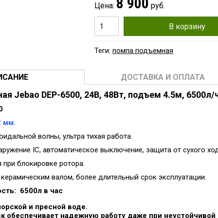
8 900
Цена:
руб.
В корзину
Теги:
помпа подъемная
ИСАНИЕ
ДОСТАВКА И ОПЛАТА
я Jebao DEP-6500, 24В, 48Вт, подъем 4.5м, 6500л/ч
0
2 мм.
оидальной волны, ультра тихая работа.
аружение IC, автоматическое выключение, защита от сухого ход
я при блокировке ротора.
 керамическим валом, более длительный срок эксплуатации.
сть: 6500л в час
морской и пресной воде.
к обеспечивает надежную работу даже при неустойчивой 