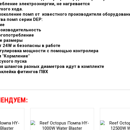
ебление электроэнергии, не нагревается
хого хода.
околение помп от известного производителя оборудовани
ва помп серии DEP:
хие
роизводительность
ргопотребление
ые размеры
от 24W и безопасны в работе
егулировка мощности с помощью контролера
м "Кормление"
сухого пуска
ля шлангов разных диаметров идут в комплекте
вклейка фитингов ПВХ
МЕНДУЕМ: