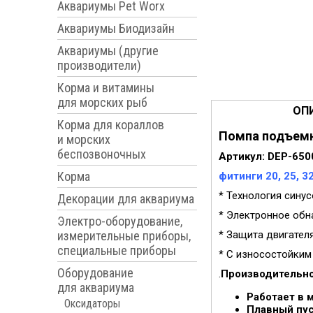
Аквариумы Pet Worx
Аквариумы Биодизайн
Аквариумы (другие
производители)
Корма и витамины
для морских рыб
ОП
Корма для кораллов
Помпа подъемна
и морских
беспозвоночных
Артикул: DEP-650
Корма
фитинги 20, 25, 3
* Технология синус
Декорации для аквариума
* Электронное обн
Электро-оборудование,
измерительные приборы,
* Защита двигател
специальные приборы
* С износостойким
Оборудование
.
Производительно
для аквариума
Работает в 
Оксидаторы
Плавный пус