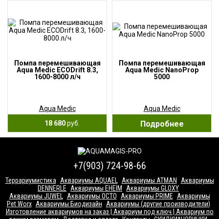
Помпа перемешивающая
Помпа перемешивающая
Aqua Medic ECODrift 8.3,
Aqua Medic NanoProp
1600-8000 л/ч
5000
Aqua Medic
Aqua Medic
18 680
руб.
Подробнее
+7(903) 724-98-66
Террариумистика
Аквариумы AQUAEL
Аквариумы ATMAN
Аквариумы
DENNERLE
Аквариумы EHEIM
Аквариумы GLOXY
Аквариумы JUWEL
Аквариумы OCTO
Аквариумы PRIME
Аквариумы
Pet Worx
Аквариумы Биодизайн
Аквариумы (другие производители)
Изготовление аквариумов на заказ | Аквариум под ключ | Аквариум по