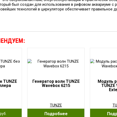
торый был создан для использования в рифовом аквариуме с р
новейших технологий в циркуляторе обеспечивает правильное д
МЕНДУЕМ:
лн TUNZE
Генератор волн TUNZE
Модуль 
ллера
Wavebox 6215
TUNZE 
Ext
TUNZE
T
Подробнее
Под
руб.