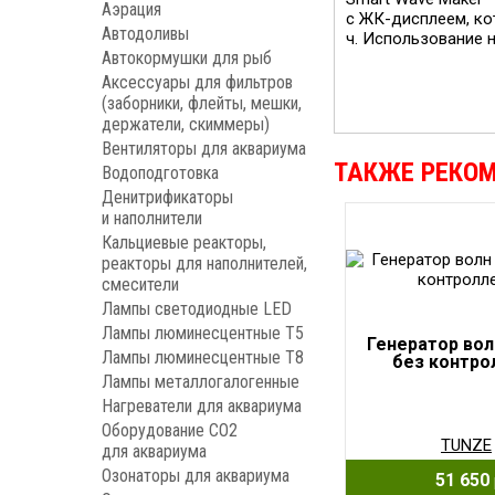
Аэрация
с ЖК-дисплеем, ко
Автодоливы
ч. Использование 
Автокормушки для рыб
Аксессуары для фильтров
(заборники, флейты, мешки,
держатели, скиммеры)
Вентиляторы для аквариума
ТАКЖЕ РЕКО
Водоподготовка
Денитрификаторы
и наполнители
Кальциевые реакторы,
реакторы для наполнителей,
смесители
Лампы светодиодные LED
Лампы люминесцентные Т5
Генератор во
Лампы люминесцентные Т8
без контро
Лампы металлогалогенные
Нагреватели для аквариума
Оборудование CO2
TUNZE
для аквариума
Озонаторы для аквариума
51 650