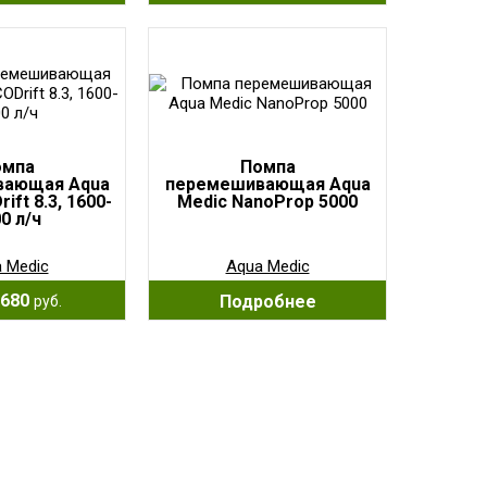
омпа
Помпа
вающая Aqua
перемешивающая Aqua
ift 8.3, 1600-
Medic NanoProp 5000
0 л/ч
 Medic
Aqua Medic
680
Подробнее
руб.