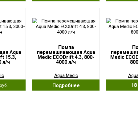
Помпа
П
ая Aqua
перемешивающая Aqua
перемеши
t 15.3,
Medic ECODrift 4.3, 800-
Medic ECODr
 л/ч
4000 л/ч
800
ic
Aqua Medic
Aqua
18 
Подробнее
руб.