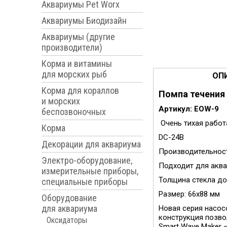
Аквариумы Pet Worx
Аквариумы Биодизайн
Аквариумы (другие
производители)
Корма и витамины
для морских рыб
ОП
Корма для кораллов
Помпа течения 
и морских
Артикул: EOW-9
беспозвоночных
Очень тихая работ
Корма
DC-24В
Декорации для аквариума
Производительност
Электро-оборудование,
Подходит для акв
измерительные приборы,
Толщина стекла д
специальные приборы
Размер: 66x88 мм
Оборудование
для аквариума
Новая серия насос
конструкция позво
Оксидаторы
Smart Wave Maker 