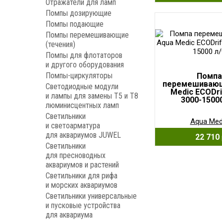
Отражатели для ламп
Помпы дозирующие
Помпы подающие
Помпы перемешивающие
(течения)
Помпы для флотаторов
и другого оборудования
Помпы-циркуляторы
Помпа
перемешивающ
Светодиодные модули
Medic ECODrif
и лампы для замены Т5 и Т8
3000-15000
люминисцентных ламп
Светильники
Aqua Med
и светоарматура
для аквариумов JUWEL
22 710
Светильники
для пресноводных
аквариумов и растений
Светильники для рифа
и морских аквариумов
Светильники универсальные
и пусковые устройства
для аквариума