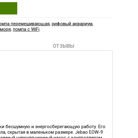
омпа перемешивающая
,
рифовый аквариум
,
 моря
,
помпа с WiFi
ОТЗЫВЫ
ки бесшумную и энергосберегающую работу. Его
ла, скрытая в маленьком размере. Jebao EOW-9
сшумный циркуляционный насос с контроллером