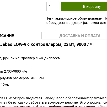
В корзину
Теги:
аквариумное оборудование
,
П
оборудование для рифа
,
помпа для
ИСАНИЕ
ДОСТАВКА И ОПЛАТА
Jebao EOW-9 c контроллером, 23 Вт, 9000 л/ч
а, ручной контроллер с жк дисплеем.
ь 2700-9000 л/ч
ариумов размером 70-90см
о 12мм
ов EOW от производителя Jebao/Jecod обеспечивает практичес
ляет безотказно работать в волновом режиме. Это огромная си
— это сверхкомпактный, энергосберегающий и практически бе