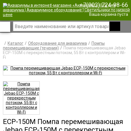
+7(903) 724-98-66
|
Ваша корзина пуста
Каталог
Оборудование для аквариума
Помпы
перемешивающие (течения)
Помпа перемешивающая Jebao
ECP-150M с перекрестным потоком, 55 Вт c контроллером и Wi-
Fi
ECP-150M Помпа перемешивающая
Jebao ECP-150M с перекрестным