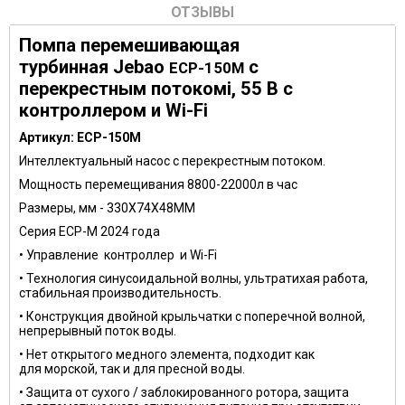
ОТЗЫВЫ
Помпа перемешивающая
турбинная Jebao
с
ECP-150M
перекрестным потокомi, 55 В c
контроллером и Wi-Fi
Артикул:
ECP-150M
Интеллектуальный насос с перекрестным потоком.
Мощность перемещивания 8800-22000л в час
Размеры, мм -
330X74X48MM
Серия ECP-M 2024 года
• Управление контроллер и Wi-Fi
• Технология синусоидальной волны, ультратихая работа,
стабильная производительность.
• Конструкция двойной крыльчатки с поперечной волной,
непрерывный поток воды.
• Нет открытого медного элемента, подходит как
для морской, так и для пресной воды.
• Защита от сухого / заблокированного ротора, защита