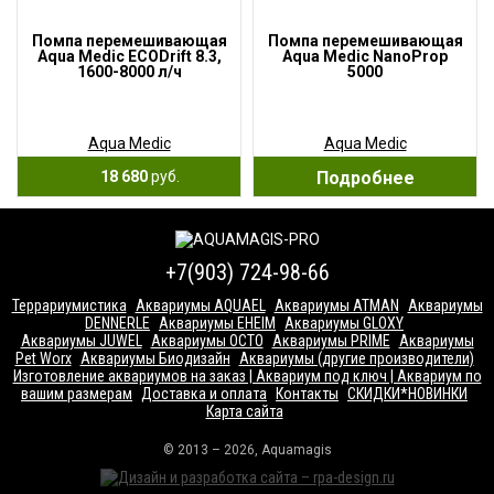
Помпа перемешивающая
Помпа перемешивающая
Aqua Medic ECODrift 8.3,
Aqua Medic NanoProp
1600-8000 л/ч
5000
Aqua Medic
Aqua Medic
18 680
руб.
Подробнее
+7(903) 724-98-66
Террариумистика
Аквариумы AQUAEL
Аквариумы ATMAN
Аквариумы
DENNERLE
Аквариумы EHEIM
Аквариумы GLOXY
Аквариумы JUWEL
Аквариумы OCTO
Аквариумы PRIME
Аквариумы
Pet Worx
Аквариумы Биодизайн
Аквариумы (другие производители)
Изготовление аквариумов на заказ | Аквариум под ключ | Аквариум по
вашим размерам
Доставка и оплата
Контакты
СКИДКИ*НОВИНКИ
Карта сайта
© 2013 – 2026, Aquamagis